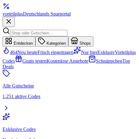
vorteil
plus
Deutschlands Sparportal
Entdecken
Kategorien
Shops
464
Neu heute
Frisch eingetragen
Nur hier
Exklusiv
Vorteilplus
Codes
Gratis testen
Kostenlose Angebote
Schnäppchen
Top
Deals
Alle Gutscheine
1.251 aktive Codes
Exklusive Codes