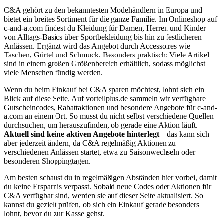
C&A gehört zu den bekanntesten Modehändlern in Europa und
bietet ein breites Sortiment für die ganze Familie. Im Onlineshop auf
c-and-a.com findest du Kleidung für Damen, Herren und Kinder –
von Alltags-Basics über Sportbekleidung bis hin zu festlicheren
Anlässen. Ergänzt wird das Angebot durch Accessoires wie
Taschen, Gürtel und Schmuck. Besonders praktisch: Viele Artikel
sind in einem großen Größenbereich erhältlich, sodass möglichst
viele Menschen fündig werden.
Wenn du beim Einkauf bei C&A sparen möchtest, lohnt sich ein
Blick auf diese Seite. Auf vorteilplus.de sammeln wir verfügbare
Gutscheincodes, Rabattaktionen und besondere Angebote für c-and-
a.com an einem Ort. So musst du nicht selbst verschiedene Quellen
durchsuchen, um herauszufinden, ob gerade eine Aktion läuft.
Aktuell sind keine aktiven Angebote hinterlegt
– das kann sich
aber jederzeit ändern, da C&A regelmäßig Aktionen zu
verschiedenen Anlässen startet, etwa zu Saisonwechseln oder
besonderen Shoppingtagen.
Am besten schaust du in regelmäßigen Abständen hier vorbei, damit
du keine Ersparnis verpasst. Sobald neue Codes oder Aktionen für
C&A verfügbar sind, werden sie auf dieser Seite aktualisiert. So
kannst du gezielt prüfen, ob sich ein Einkauf gerade besonders
lohnt, bevor du zur Kasse gehst.