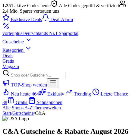
1.251
aktive Codes heute
Alle Codes geprüft & verifiziert
2,4 Mio. Sparer vertrauen uns
Exklusive Deals
Deal-Alarm
vorteil
plus
Deutschlands Nr.1 Sparportal
Gutscheine
Kategorien
Deals
Gratis
Magazin
TOP-Shop werden
Neu heute
464
Exklusiv
Trending
Letzte Chance
38
Gratis
Schnäppchen
Alle Shops A-Z
Themenwelten
Start
/
Gutscheine
/
C&A
C&A Gutscheine & Rabatte August 2026