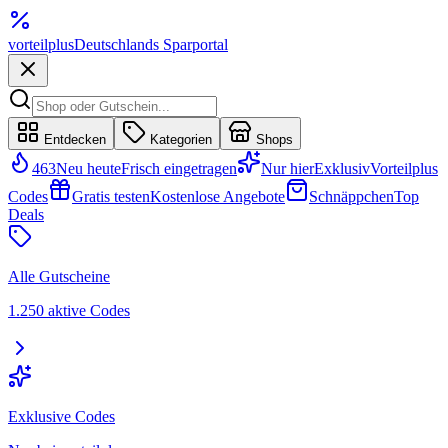
vorteil
plus
Deutschlands Sparportal
Entdecken
Kategorien
Shops
463
Neu heute
Frisch eingetragen
Nur hier
Exklusiv
Vorteilplus
Codes
Gratis testen
Kostenlose Angebote
Schnäppchen
Top
Deals
Alle Gutscheine
1.250 aktive Codes
Exklusive Codes