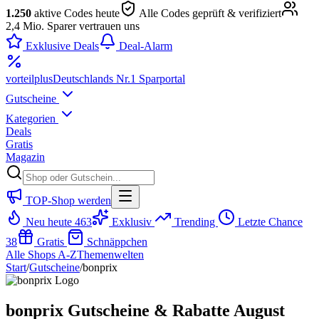
1.250
aktive Codes heute
Alle Codes geprüft & verifiziert
2,4 Mio. Sparer vertrauen uns
Exklusive Deals
Deal-Alarm
vorteil
plus
Deutschlands Nr.1 Sparportal
Gutscheine
Kategorien
Deals
Gratis
Magazin
TOP-Shop werden
Neu heute
463
Exklusiv
Trending
Letzte Chance
38
Gratis
Schnäppchen
Alle Shops A-Z
Themenwelten
Start
/
Gutscheine
/
bonprix
bonprix Gutscheine & Rabatte August