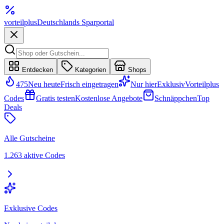
vorteil
plus
Deutschlands Sparportal
Entdecken
Kategorien
Shops
475
Neu heute
Frisch eingetragen
Nur hier
Exklusiv
Vorteilplus
Codes
Gratis testen
Kostenlose Angebote
Schnäppchen
Top
Deals
Alle Gutscheine
1.263 aktive Codes
Exklusive Codes