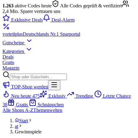
1.263
aktive Codes heute
Alle Codes geprüft & verifiziert
2,4 Mio. Sparer vertrauen uns
Exklusive Deals
Deal-Alarm
vorteil
plus
Deutschlands Nr.1 Sparportal
Gutscheine
Kategorien
Deals
Gratis
Magazin
TOP-Shop werden
Neu heute
475
Exklusiv
Trending
Letzte Chance
38
Gratis
Schnäppchen
Alle Shops A-Z
Themenwelten
Start
at
Gewinnspiele