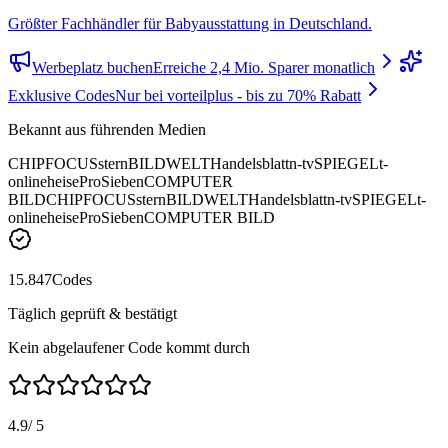
Größter Fachhändler für Babyausstattung in Deutschland.
Werbeplatz buchen
Erreiche 2,4 Mio. Sparer monatlich
Exklusive Codes
Nur bei vorteilplus - bis zu 70% Rabatt
Bekannt aus führenden Medien
CHIP
FOCUS
stern
BILD
WELT
Handelsblatt
n-tv
SPIEGEL
t-
online
heise
ProSieben
COMPUTER
BILD
CHIP
FOCUS
stern
BILD
WELT
Handelsblatt
n-tv
SPIEGEL
t-
online
heise
ProSieben
COMPUTER BILD
15.847
Codes
Täglich geprüft & bestätigt
Kein abgelaufener Code kommt durch
4.9
/ 5