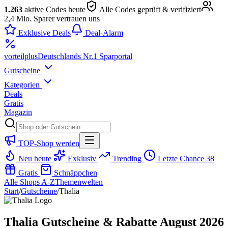
1.263
aktive Codes heute
Alle Codes geprüft & verifiziert
2,4 Mio. Sparer vertrauen uns
Exklusive Deals
Deal-Alarm
vorteil
plus
Deutschlands Nr.1 Sparportal
Gutscheine
Kategorien
Deals
Gratis
Magazin
TOP-Shop werden
Neu heute
Exklusiv
Trending
Letzte Chance
38
Gratis
Schnäppchen
Alle Shops A-Z
Themenwelten
Start
/
Gutscheine
/
Thalia
Thalia Gutscheine & Rabatte August 2026