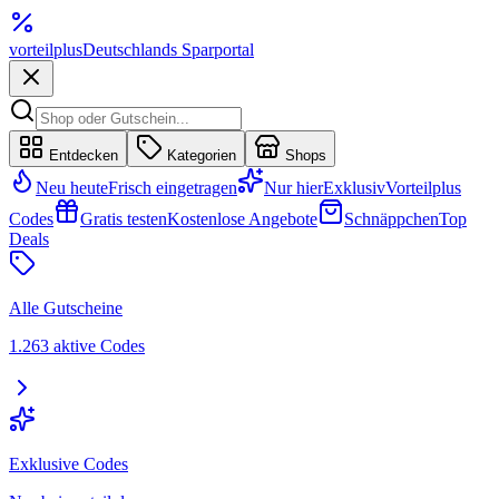
vorteil
plus
Deutschlands Sparportal
Entdecken
Kategorien
Shops
Neu heute
Frisch eingetragen
Nur hier
Exklusiv
Vorteilplus
Codes
Gratis testen
Kostenlose Angebote
Schnäppchen
Top
Deals
Alle Gutscheine
1.263 aktive Codes
Exklusive Codes