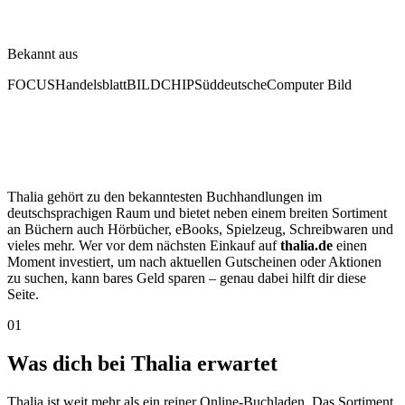
Bekannt aus
FOCUS
Handelsblatt
BILD
CHIP
Süddeutsche
Computer Bild
Thalia gehört zu den bekanntesten Buchhandlungen im
deutschsprachigen Raum und bietet neben einem breiten Sortiment
an Büchern auch Hörbücher, eBooks, Spielzeug, Schreibwaren und
vieles mehr. Wer vor dem nächsten Einkauf auf
thalia.de
einen
Moment investiert, um nach aktuellen Gutscheinen oder Aktionen
zu suchen, kann bares Geld sparen – genau dabei hilft dir diese
Seite.
01
Was dich bei Thalia erwartet
Thalia ist weit mehr als ein reiner Online-Buchladen. Das Sortiment