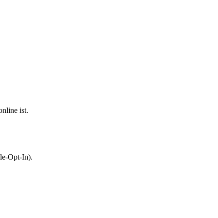
nline ist.
le-Opt-In).