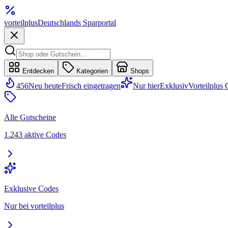
vorteil
plus
Deutschlands Sparportal
Entdecken
Kategorien
Shops
456
Neu heute
Frisch eingetragen
Nur hier
Exklusiv
Vorteilplus
Alle Gutscheine
1.243 aktive Codes
Exklusive Codes
Nur bei vorteilplus