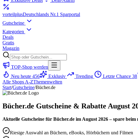
Exklusive Deals
Deal-Alarm
vorteil
plus
Deutschlands Nr.1 Sparportal
Gutscheine
Kategorien
Deals
Gratis
Magazin
TOP-Shop werden
Neu heute
456
Exklusiv
Trending
Letzte Chance
38
Alle Shops A-Z
Themenwelten
Start
/
Gutscheine
/
Bücher.de
Bücher.de Gutscheine & Rabatte August 2
Aktuelle Gutscheine für Bücher.de im August 2026 – spare beim 
Riesige Auswahl an Büchern, eBooks, Hörbüchern und Filmen