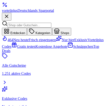
vorteil
plus
Deutschlands Sparportal
Entdecken
Kategorien
Shops
464
Neu heute
Frisch eingetragen
Nur hier
Exklusiv
Vorteilplus
Codes
Gratis testen
Kostenlose Angebote
Schnäppchen
Top
Deals
Alle Gutscheine
1.251 aktive Codes
Exklusive Codes