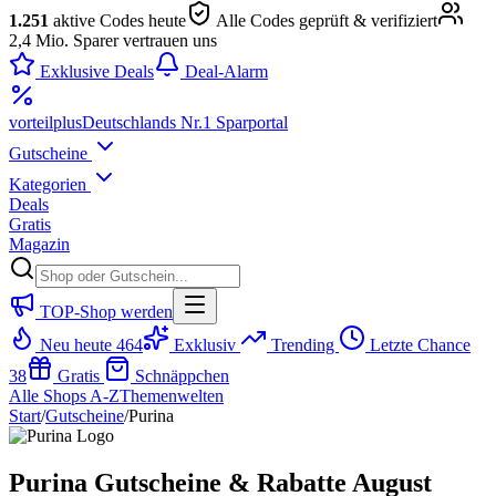
1.251
aktive Codes heute
Alle Codes geprüft & verifiziert
2,4 Mio. Sparer vertrauen uns
Exklusive Deals
Deal-Alarm
vorteil
plus
Deutschlands Nr.1 Sparportal
Gutscheine
Kategorien
Deals
Gratis
Magazin
TOP-Shop werden
Neu heute
464
Exklusiv
Trending
Letzte Chance
38
Gratis
Schnäppchen
Alle Shops A-Z
Themenwelten
Start
/
Gutscheine
/
Purina
Purina Gutscheine & Rabatte August