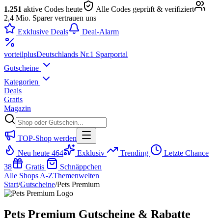
1.251
aktive Codes heute
Alle Codes geprüft & verifiziert
2,4 Mio. Sparer vertrauen uns
Exklusive Deals
Deal-Alarm
vorteil
plus
Deutschlands Nr.1 Sparportal
Gutscheine
Kategorien
Deals
Gratis
Magazin
TOP-Shop werden
Neu heute
464
Exklusiv
Trending
Letzte Chance
38
Gratis
Schnäppchen
Alle Shops A-Z
Themenwelten
Start
/
Gutscheine
/
Pets Premium
Pets Premium Gutscheine & Rabatte