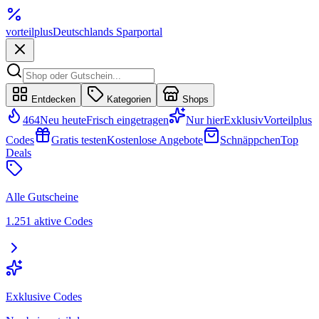
vorteil
plus
Deutschlands Sparportal
Entdecken
Kategorien
Shops
464
Neu heute
Frisch eingetragen
Nur hier
Exklusiv
Vorteilplus
Codes
Gratis testen
Kostenlose Angebote
Schnäppchen
Top
Deals
Alle Gutscheine
1.251 aktive Codes
Exklusive Codes