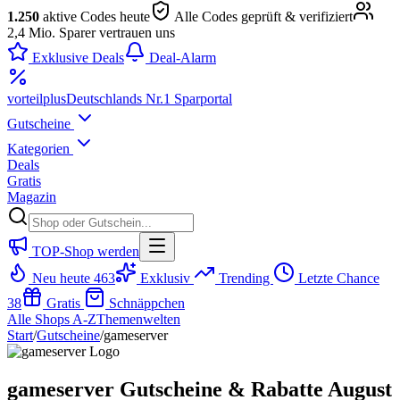
1.250
aktive Codes heute
Alle Codes geprüft & verifiziert
2,4 Mio. Sparer vertrauen uns
Exklusive Deals
Deal-Alarm
vorteil
plus
Deutschlands Nr.1 Sparportal
Gutscheine
Kategorien
Deals
Gratis
Magazin
TOP-Shop werden
Neu heute
463
Exklusiv
Trending
Letzte Chance
38
Gratis
Schnäppchen
Alle Shops A-Z
Themenwelten
Start
/
Gutscheine
/
gameserver
gameserver Gutscheine & Rabatte August