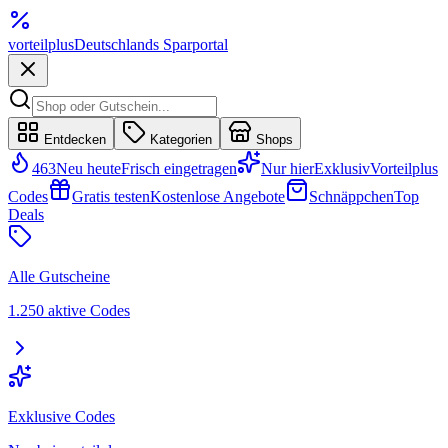
vorteil
plus
Deutschlands Sparportal
Entdecken
Kategorien
Shops
463
Neu heute
Frisch eingetragen
Nur hier
Exklusiv
Vorteilplus
Codes
Gratis testen
Kostenlose Angebote
Schnäppchen
Top
Deals
Alle Gutscheine
1.250 aktive Codes
Exklusive Codes