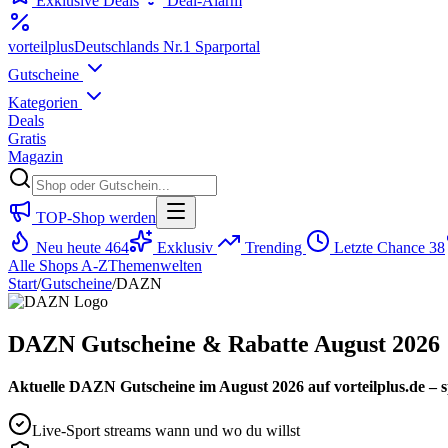
Exklusive Deals
Deal-Alarm
vorteil
plus
Deutschlands Nr.1 Sparportal
Gutscheine
Kategorien
Deals
Gratis
Magazin
TOP-Shop werden
Neu heute
464
Exklusiv
Trending
Letzte Chance
38
Alle Shops A-Z
Themenwelten
Start
/
Gutscheine
/
DAZN
DAZN Gutscheine & Rabatte August 2026
Aktuelle DAZN Gutscheine im August 2026 auf vorteilplus.de – 
Live-Sport streams wann und wo du willst