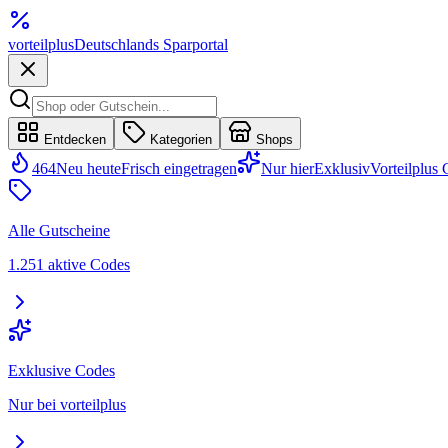
vorteil
plus
Deutschlands Sparportal
Entdecken
Kategorien
Shops
464
Neu heute
Frisch eingetragen
Nur hier
Exklusiv
Vorteilplus
Alle Gutscheine
1.251 aktive Codes
Exklusive Codes
Nur bei vorteilplus