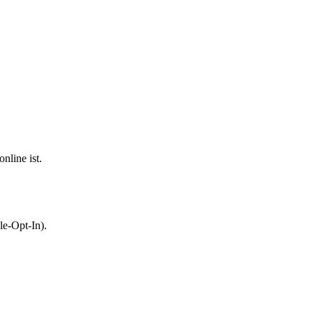
nline ist.
le-Opt-In).