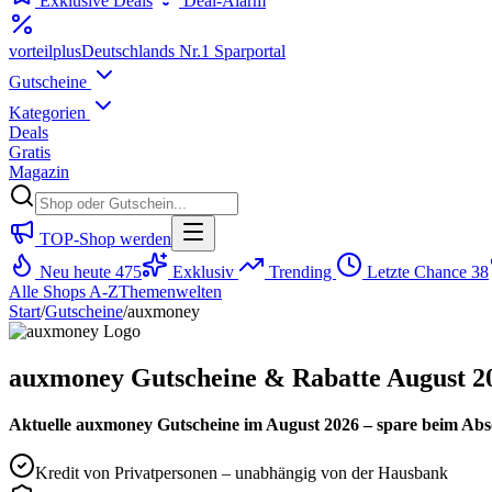
Exklusive Deals
Deal-Alarm
vorteil
plus
Deutschlands Nr.1 Sparportal
Gutscheine
Kategorien
Deals
Gratis
Magazin
TOP-Shop werden
Neu heute
475
Exklusiv
Trending
Letzte Chance
38
Alle Shops A-Z
Themenwelten
Start
/
Gutscheine
/
auxmoney
auxmoney Gutscheine & Rabatte August 2
Aktuelle auxmoney Gutscheine im August 2026 – spare beim Absc
Kredit von Privatpersonen – unabhängig von der Hausbank