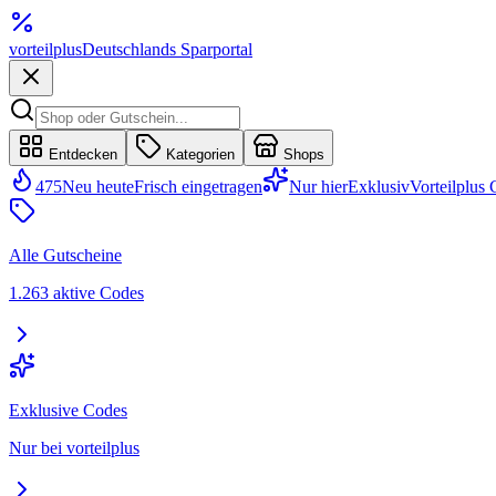
vorteil
plus
Deutschlands Sparportal
Entdecken
Kategorien
Shops
475
Neu heute
Frisch eingetragen
Nur hier
Exklusiv
Vorteilplus
Alle Gutscheine
1.263 aktive Codes
Exklusive Codes
Nur bei vorteilplus