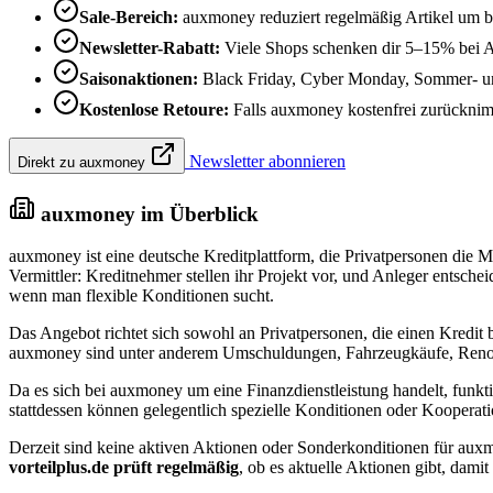
Sale-Bereich:
auxmoney reduziert regelmäßig Artikel um b
Newsletter-Rabatt:
Viele Shops schenken dir 5–15% bei 
Saisonaktionen:
Black Friday, Cyber Monday, Sommer- un
Kostenlose Retoure:
Falls auxmoney kostenfrei zurücknimmt
Newsletter abonnieren
Direkt zu auxmoney
auxmoney im Überblick
auxmoney ist eine deutsche Kreditplattform, die Privatpersonen die Mö
Vermittler: Kreditnehmer stellen ihr Projekt vor, und Anleger entsch
wenn man flexible Konditionen sucht.
Das Angebot richtet sich sowohl an Privatpersonen, die einen Kredit 
auxmoney sind unter anderem Umschuldungen, Fahrzeugkäufe, Renov
Da es sich bei auxmoney um eine Finanzdienstleistung handelt, funkti
stattdessen können gelegentlich spezielle Konditionen oder Kooperatio
Derzeit sind keine aktiven Aktionen oder Sonderkonditionen für auxmo
vorteilplus.de prüft regelmäßig
, ob es aktuelle Aktionen gibt, damit