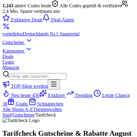
1.243
aktive Codes heute
Alle Codes geprüft & verifiziert
2,4 Mio. Sparer vertrauen uns
Exklusive Deals
Deal-Alarm
vorteil
plus
Deutschlands Nr.1 Sparportal
Gutscheine
Kategorien
Deals
Gratis
Magazin
TOP-Shop werden
Neu heute
456
Exklusiv
Trending
Letzte Chance
38
Gratis
Schnäppchen
Alle Shops A-Z
Themenwelten
Start
/
Gutscheine
/
Tarifcheck
Tarifcheck Gutscheine & Rabatte August