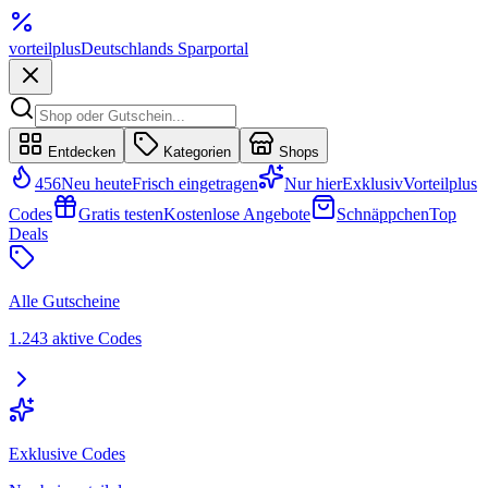
vorteil
plus
Deutschlands Sparportal
Entdecken
Kategorien
Shops
456
Neu heute
Frisch eingetragen
Nur hier
Exklusiv
Vorteilplus
Codes
Gratis testen
Kostenlose Angebote
Schnäppchen
Top
Deals
Alle Gutscheine
1.243 aktive Codes
Exklusive Codes