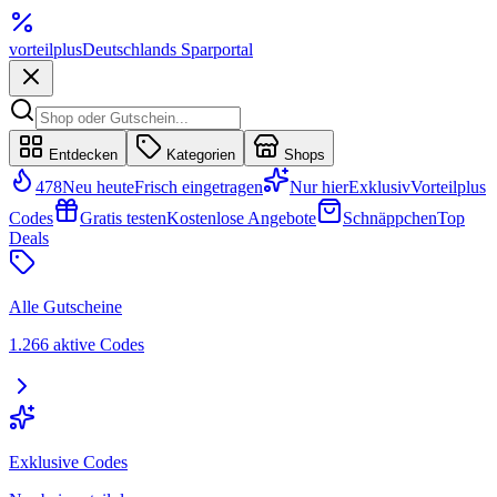
vorteil
plus
Deutschlands Sparportal
Entdecken
Kategorien
Shops
478
Neu heute
Frisch eingetragen
Nur hier
Exklusiv
Vorteilplus
Codes
Gratis testen
Kostenlose Angebote
Schnäppchen
Top
Deals
Alle Gutscheine
1.266 aktive Codes
Exklusive Codes