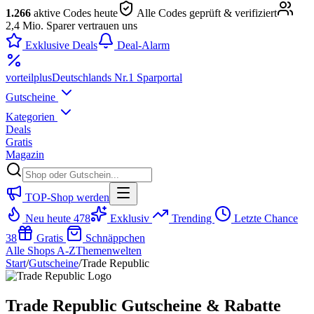
1.266
aktive Codes heute
Alle Codes geprüft & verifiziert
2,4 Mio. Sparer vertrauen uns
Exklusive Deals
Deal-Alarm
vorteil
plus
Deutschlands Nr.1 Sparportal
Gutscheine
Kategorien
Deals
Gratis
Magazin
TOP-Shop werden
Neu heute
478
Exklusiv
Trending
Letzte Chance
38
Gratis
Schnäppchen
Alle Shops A-Z
Themenwelten
Start
/
Gutscheine
/
Trade Republic
Trade Republic Gutscheine & Rabatte