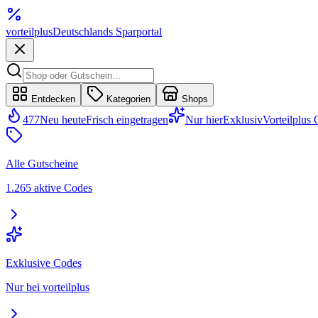
vorteil
plus
Deutschlands Sparportal
Entdecken
Kategorien
Shops
477
Neu heute
Frisch eingetragen
Nur hier
Exklusiv
Vorteilplus
Alle Gutscheine
1.265 aktive Codes
Exklusive Codes
Nur bei vorteilplus