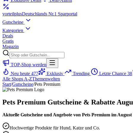
Exklusive Deals
Deal-Alarm
vorteil
plus
Deutschlands Nr.1 Sparportal
Gutscheine
Kategorien
Deals
Gratis
Magazin
TOP-Shop werden
Neu heute
477
Exklusiv
Trending
Letzte Chance
38
Alle Shops A-Z
Themenwelten
Start
/
Gutscheine
/
Pets Premium
Pets Premium Gutscheine & Rabatte Augu
Aktuelle Gutscheine und Angebote von Pets Premium im August 2
Hochwertige Produkte für Hund, Katze und Co.