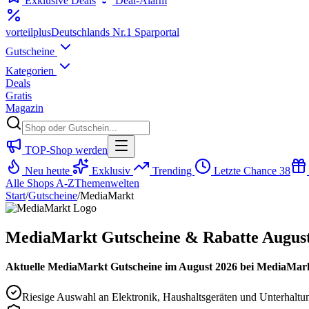
Exklusive Deals
Deal-Alarm
vorteil
plus
Deutschlands Nr.1 Sparportal
Gutscheine
Kategorien
Deals
Gratis
Magazin
TOP-Shop werden
Neu heute
Exklusiv
Trending
Letzte Chance
38
Alle Shops A-Z
Themenwelten
Start
/
Gutscheine
/
MediaMarkt
MediaMarkt Gutscheine & Rabatte Augus
Aktuelle MediaMarkt Gutscheine im August 2026 bei MediaMark
Riesige Auswahl an Elektronik, Haushaltsgeräten und Unterhaltu