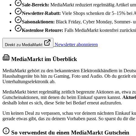
Sale-Bereich:
MediaMarkt reduziert regelmäßig Artikel um
Newsletter-Rabatt:
Viele Shops schenken dir 5–15% bei 
Saisonaktionen:
Black Friday, Cyber Monday, Sommer- un
Kostenlose Retoure:
Falls MediaMarkt kostenfrei zurücknim
Newsletter abonnieren
Direkt zu MediaMarkt
MediaMarkt im Überblick
MediaMarkt gehört zu den bekanntesten Elektronikhändlern in Deutsc
Haushaltsgeräte bis hin zu Gaming, Foto und Audio. Ob du gezielt ei
Unterhaltungselektronik ab.
MediaMarkt bietet regelmäßig zeitlich begrenzte Aktionen an, etwa z
Gutscheinaktionen, mit denen du beim Einkauf sparen kannst.
Aktuel
deshalb lohnt es sich, diese Seite bei Bedarf erneut aufzurufen.
Um keinen Deal zu verpassen, schau vor deinem nächsten Einkauf kurz
gerade etwas gibt, das zu deinem Vorhaben passt. So sparst du dir die
So verwendest du einen MediaMarkt Gutschein