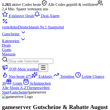
1.263
aktive Codes heute
Alle Codes geprüft & verifiziert
2,4 Mio. Sparer vertrauen uns
Exklusive Deals
Deal-Alarm
vorteil
plus
Deutschlands Nr.1 Sparportal
Gutscheine
Kategorien
Deals
Gratis
Magazin
TOP-Shop werden
Neu heute
475
Exklusiv
Trending
Letzte Chance
38
Gratis
Schnäppchen
Alle Shops A-Z
Themenwelten
Start
/
Gutscheine
/
gameserver
gameserver Gutscheine & Rabatte August