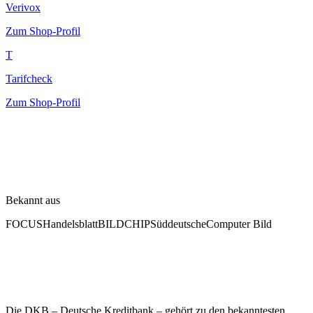
Verivox
Zum Shop-Profil
T
Tarifcheck
Zum Shop-Profil
Bekannt aus
FOCUS
Handelsblatt
BILD
CHIP
Süddeutsche
Computer Bild
Die DKB – Deutsche Kreditbank – gehört zu den bekanntesten