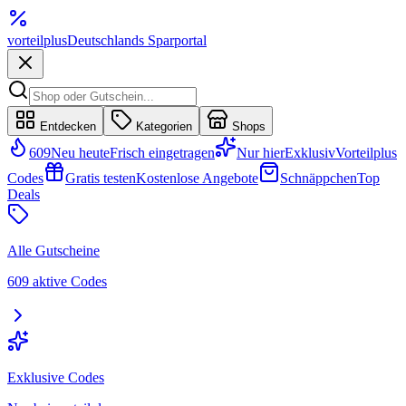
vorteil
plus
Deutschlands Sparportal
Entdecken
Kategorien
Shops
609
Neu heute
Frisch eingetragen
Nur hier
Exklusiv
Vorteilplus
Codes
Gratis testen
Kostenlose Angebote
Schnäppchen
Top
Deals
Alle Gutscheine
609 aktive Codes
Exklusive Codes