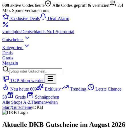
609
aktive Codes heute
Alle Codes geprüft & verifiziert
2,4
Mio. Sparer vertrauen uns
Exklusive Deals
Deal-Alarm
vorteil
plus
Deutschlands Nr.1 Sparportal
Gutscheine
Kategorien
Deals
Gratis
Magazin
TOP-Shop werden
Neu heute
609
Exklusiv
Trending
Letzte Chance
38
Gratis
Schnäppchen
Alle Shops A-Z
Themenwelten
Start
/
Gutscheine
/
DKB
Aktuelle DKB Gutscheine im August 2026