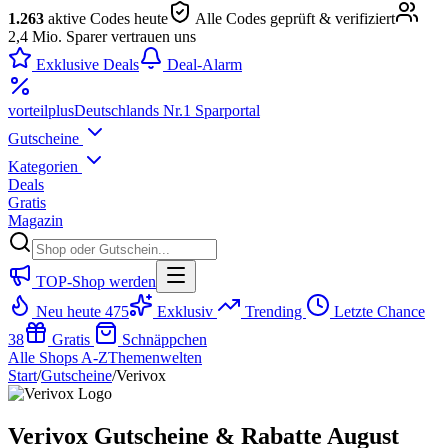
1.263
aktive Codes heute
Alle Codes geprüft & verifiziert
2,4 Mio. Sparer vertrauen uns
Exklusive Deals
Deal-Alarm
vorteil
plus
Deutschlands Nr.1 Sparportal
Gutscheine
Kategorien
Deals
Gratis
Magazin
TOP-Shop werden
Neu heute
475
Exklusiv
Trending
Letzte Chance
38
Gratis
Schnäppchen
Alle Shops A-Z
Themenwelten
Start
/
Gutscheine
/
Verivox
Verivox Gutscheine & Rabatte August