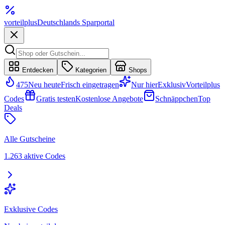
vorteil
plus
Deutschlands Sparportal
Entdecken
Kategorien
Shops
475
Neu heute
Frisch eingetragen
Nur hier
Exklusiv
Vorteilplus
Codes
Gratis testen
Kostenlose Angebote
Schnäppchen
Top
Deals
Alle Gutscheine
1.263 aktive Codes
Exklusive Codes