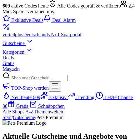
609
aktive Codes heute
Alle Codes geprüft & verifiziert
2,4
Mio. Sparer vertrauen uns
Exklusive Deals
Deal-Alarm
vorteil
plus
Deutschlands Nr.1 Sparportal
Gutscheine
Kategorien
Deals
Gratis
Magazin
TOP-Shop werden
Neu heute
609
Exklusiv
Trending
Letzte Chance
38
Gratis
Schnäppchen
Alle Shops A-Z
Themenwelten
Start
/
Gutscheine
/
Pets Premium
Aktuelle Gutscheine und Angebote von