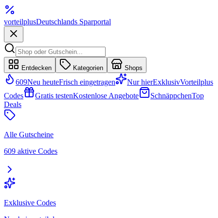
vorteil
plus
Deutschlands Sparportal
Entdecken
Kategorien
Shops
609
Neu heute
Frisch eingetragen
Nur hier
Exklusiv
Vorteilplus
Codes
Gratis testen
Kostenlose Angebote
Schnäppchen
Top
Deals
Alle Gutscheine
609 aktive Codes
Exklusive Codes