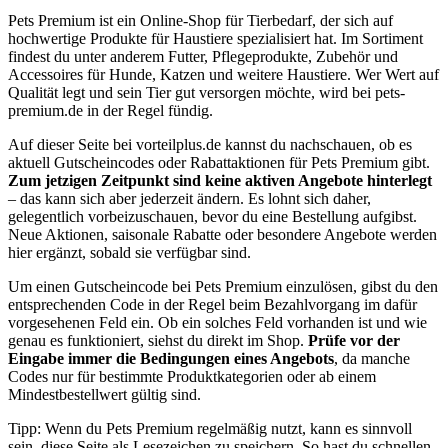
Pets Premium ist ein Online-Shop für Tierbedarf, der sich auf
hochwertige Produkte für Haustiere spezialisiert hat. Im Sortiment
findest du unter anderem Futter, Pflegeprodukte, Zubehör und
Accessoires für Hunde, Katzen und weitere Haustiere. Wer Wert auf
Qualität legt und sein Tier gut versorgen möchte, wird bei pets-
premium.de in der Regel fündig.
Auf dieser Seite bei vorteilplus.de kannst du nachschauen, ob es
aktuell Gutscheincodes oder Rabattaktionen für Pets Premium gibt.
Zum jetzigen Zeitpunkt sind keine aktiven Angebote hinterlegt
– das kann sich aber jederzeit ändern. Es lohnt sich daher,
gelegentlich vorbeizuschauen, bevor du eine Bestellung aufgibst.
Neue Aktionen, saisonale Rabatte oder besondere Angebote werden
hier ergänzt, sobald sie verfügbar sind.
Um einen Gutscheincode bei Pets Premium einzulösen, gibst du den
entsprechenden Code in der Regel beim Bezahlvorgang im dafür
vorgesehenen Feld ein. Ob ein solches Feld vorhanden ist und wie
genau es funktioniert, siehst du direkt im Shop.
Prüfe vor der
Eingabe immer die Bedingungen eines Angebots
, da manche
Codes nur für bestimmte Produktkategorien oder ab einem
Mindestbestellwert gültig sind.
Tipp: Wenn du Pets Premium regelmäßig nutzt, kann es sinnvoll
sein, diese Seite als Lesezeichen zu speichern. So hast du schnellen