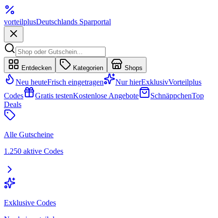
vorteil
plus
Deutschlands Sparportal
Entdecken
Kategorien
Shops
Neu heute
Frisch eingetragen
Nur hier
Exklusiv
Vorteilplus
Codes
Gratis testen
Kostenlose Angebote
Schnäppchen
Top
Deals
Alle Gutscheine
1.250 aktive Codes
Exklusive Codes