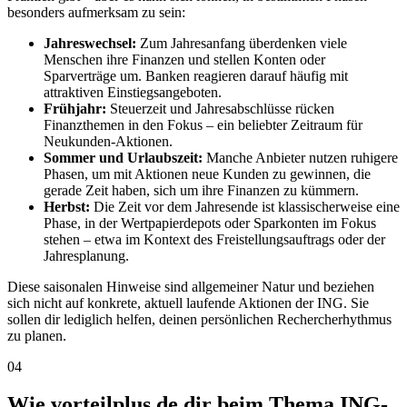
besonders aufmerksam zu sein:
Jahreswechsel:
Zum Jahresanfang überdenken viele
Menschen ihre Finanzen und stellen Konten oder
Sparverträge um. Banken reagieren darauf häufig mit
attraktiven Einstiegsangeboten.
Frühjahr:
Steuerzeit und Jahresabschlüsse rücken
Finanzthemen in den Fokus – ein beliebter Zeitraum für
Neukunden-Aktionen.
Sommer und Urlaubszeit:
Manche Anbieter nutzen ruhigere
Phasen, um mit Aktionen neue Kunden zu gewinnen, die
gerade Zeit haben, sich um ihre Finanzen zu kümmern.
Herbst:
Die Zeit vor dem Jahresende ist klassischerweise eine
Phase, in der Wertpapierdepots oder Sparkonten im Fokus
stehen – etwa im Kontext des Freistellungsauftrags oder der
Jahresplanung.
Diese saisonalen Hinweise sind allgemeiner Natur und beziehen
sich nicht auf konkrete, aktuell laufende Aktionen der ING. Sie
sollen dir lediglich helfen, deinen persönlichen Rechercherhythmus
zu planen.
04
Wie vorteilplus.de dir beim Thema ING-