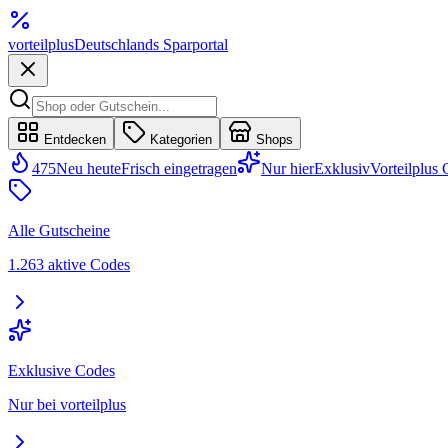
vorteil
plus
Deutschlands Sparportal
Entdecken
Kategorien
Shops
475
Neu heute
Frisch eingetragen
Nur hier
Exklusiv
Vorteilplus
Alle Gutscheine
1.263 aktive Codes
Exklusive Codes
Nur bei vorteilplus