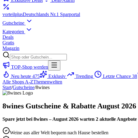
Exklusive Deals
Deal-Alarm
vorteil
plus
Deutschlands Nr.1 Sparportal
Gutscheine
Kategorien
Deals
Gratis
Magazin
TOP-Shop werden
Neu heute
475
Exklusiv
Trending
Letzte Chance
38
Alle Shops A-Z
Themenwelten
Start
/
Gutscheine
/
8wines
8wines Gutscheine & Rabatte August 2026
Spare jetzt bei 8wines – August 2026 warten 2 aktuelle Angebote 
Weine aus aller Welt bequem nach Hause bestellen