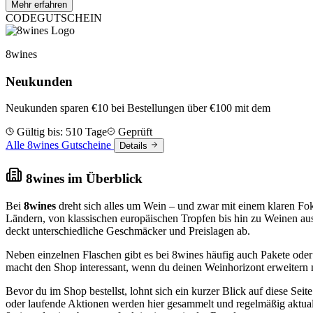
Mehr erfahren
CODE
GUTSCHEIN
8wines
Neukunden
Neukunden sparen €10 bei Bestellungen über €100 mit dem
Gültig bis: 510 Tage
Geprüft
Alle 8wines Gutscheine
Details
8wines im Überblick
Bei
8wines
dreht sich alles um Wein – und zwar mit einem klaren Fo
Ländern, von klassischen europäischen Tropfen bis hin zu Weinen au
deckt unterschiedliche Geschmäcker und Preislagen ab.
Neben einzelnen Flaschen gibt es bei 8wines häufig auch Pakete ode
macht den Shop interessant, wenn du deinen Weinhorizont erweitern 
Bevor du im Shop bestellst, lohnt sich ein kurzer Blick auf diese Seit
oder laufende Aktionen werden hier gesammelt und regelmäßig aktuali