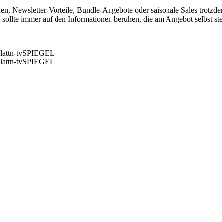
n, Newsletter-Vorteile, Bundle-Angebote oder saisonale Sales trotzdem
 sollte immer auf den Informationen beruhen, die am Angebot selbst st
latt
n-tv
SPIEGEL
latt
n-tv
SPIEGEL