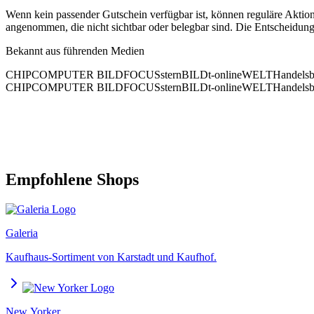
Wenn kein passender Gutschein verfügbar ist, können reguläre Aktione
angenommen, die nicht sichtbar oder belegbar sind. Die Entscheidung
Bekannt aus führenden Medien
CHIP
COMPUTER BILD
FOCUS
stern
BILD
t-online
WELT
Handelsb
CHIP
COMPUTER BILD
FOCUS
stern
BILD
t-online
WELT
Handelsb
Empfohlene Shops
Galeria
Kaufhaus-Sortiment von Karstadt und Kaufhof.
New Yorker