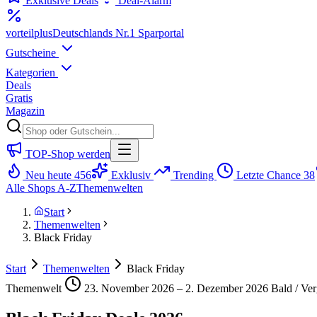
Exklusive Deals
Deal-Alarm
vorteil
plus
Deutschlands Nr.1 Sparportal
Gutscheine
Kategorien
Deals
Gratis
Magazin
TOP-Shop werden
Neu heute
456
Exklusiv
Trending
Letzte Chance
38
Alle Shops A-Z
Themenwelten
Start
Themenwelten
Black Friday
Start
Themenwelten
Black Friday
Themenwelt
23. November 2026 – 2. Dezember 2026
Bald / Ve