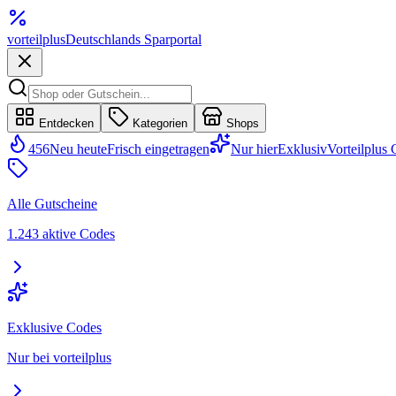
vorteil
plus
Deutschlands Sparportal
Entdecken
Kategorien
Shops
456
Neu heute
Frisch eingetragen
Nur hier
Exklusiv
Vorteilplus
Alle Gutscheine
1.243 aktive Codes
Exklusive Codes
Nur bei vorteilplus