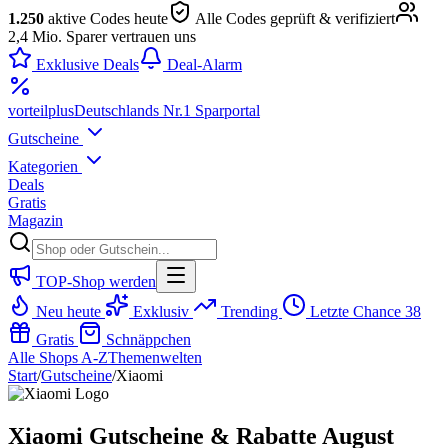
1.250
aktive Codes heute
Alle Codes geprüft & verifiziert
2,4 Mio. Sparer vertrauen uns
Exklusive Deals
Deal-Alarm
vorteil
plus
Deutschlands Nr.1 Sparportal
Gutscheine
Kategorien
Deals
Gratis
Magazin
TOP-Shop werden
Neu heute
Exklusiv
Trending
Letzte Chance
38
Gratis
Schnäppchen
Alle Shops A-Z
Themenwelten
Start
/
Gutscheine
/
Xiaomi
Xiaomi Gutscheine & Rabatte August