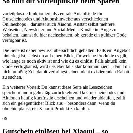
So hilft dir vorteilplus.de beim Sparen
vorteilplus.de funktioniert als zentrale Anlaufstelle für
Gutscheincodes und Aktionshinweise aus verschiedenen
Onlineshops – darunter auch Xiaomi. Anstatt selbst mehrere
Webseiten, Newsletter und Social-Media-Kanäle im Auge zu
behalten, kannst du hier nachschauen, ob gerade ein gültiger Code
verfügbar ist.
Die Seite ist dabei bewusst übersichtlich gehalten: Falls ein Angebot
hinterlegt ist, siehst du auf einen Blick, für welche Produkte es gilt,
wie lange es noch aktiv ist und wie du es einlöst. Falls aktuell kein
Code verfügbar ist, wird das ebenfalls klar kommuniziert – damit du
nicht unnötig Zeit damit verbringst, einen nicht existierenden Rabatt
zu suchen.
Ein weiterer Vorteil: Du kannst diese Seite als Lesezeichen
speichern und regelmäßig zurückkehren. Da Gutscheincodes und
Aktionen häufig kurzfristig erscheinen und wieder ablaufen, zahlt
sich ein gelegentlicher Blick aus – besonders dann, wenn du
ohnehin planst, ein Xiaomi-Produkt zu kaufen.
06
Gutschein einlösen bei Xiaomi – so