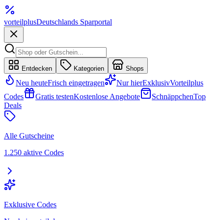
vorteil
plus
Deutschlands Sparportal
Entdecken
Kategorien
Shops
Neu heute
Frisch eingetragen
Nur hier
Exklusiv
Vorteilplus
Codes
Gratis testen
Kostenlose Angebote
Schnäppchen
Top
Deals
Alle Gutscheine
1.250 aktive Codes
Exklusive Codes