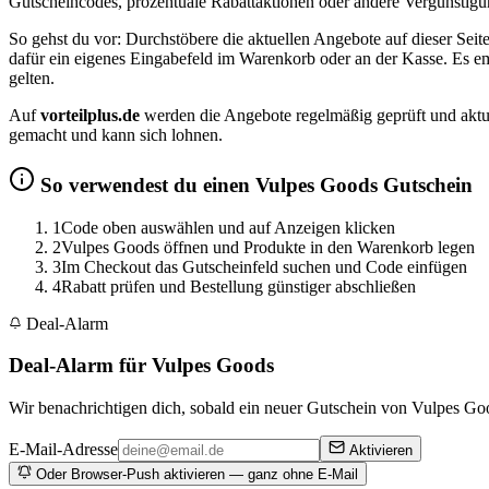
Gutscheincodes, prozentuale Rabattaktionen oder andere Vergünstigun
So gehst du vor: Durchstöbere die aktuellen Angebote auf dieser Sei
dafür ein eigenes Eingabefeld im Warenkorb oder an der Kasse. Es em
gelten.
Auf
vorteilplus.de
werden die Angebote regelmäßig geprüft und aktual
gemacht und kann sich lohnen.
So verwendest du einen Vulpes Goods Gutschein
1
Code oben auswählen und auf Anzeigen klicken
2
Vulpes Goods öffnen und Produkte in den Warenkorb legen
3
Im Checkout das Gutscheinfeld suchen und Code einfügen
4
Rabatt prüfen und Bestellung günstiger abschließen
Deal-Alarm
Deal-Alarm für Vulpes Goods
Wir benachrichtigen dich, sobald ein neuer Gutschein von Vulpes Good
E-Mail-Adresse
Aktivieren
Oder Browser-Push aktivieren — ganz ohne E-Mail