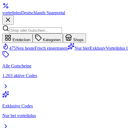
vorteil
plus
Deutschlands Sparportal
Entdecken
Kategorien
Shops
475
Neu heute
Frisch eingetragen
Nur hier
Exklusiv
Vorteilplus
Alle Gutscheine
1.263 aktive Codes
Exklusive Codes
Nur bei vorteilplus