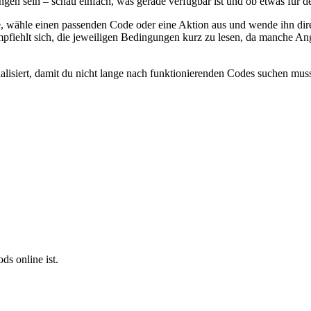
gen sein – schau einfach, was gerade verfügbar ist und ob etwas für d
te, wähle einen passenden Code oder eine Aktion aus und wende ihn dir
pfiehlt sich, die jeweiligen Bedingungen kurz zu lesen, da manche An
isiert, damit du nicht lange nach funktionierenden Codes suchen musst.
s online ist.