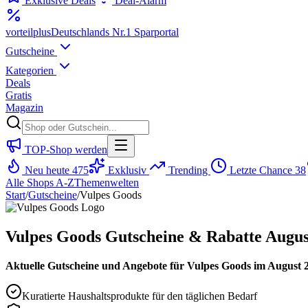
Exklusive Deals
Deal-Alarm
vorteil
plus
Deutschlands Nr.1 Sparportal
Gutscheine
Kategorien
Deals
Gratis
Magazin
TOP-Shop werden
Neu heute
475
Exklusiv
Trending
Letzte Chance
38
Alle Shops A-Z
Themenwelten
Start
/
Gutscheine
/
Vulpes Goods
Vulpes Goods Gutscheine & Rabatte Augus
Aktuelle Gutscheine und Angebote für Vulpes Goods im August 202
Kuratierte Haushaltsprodukte für den täglichen Bedarf