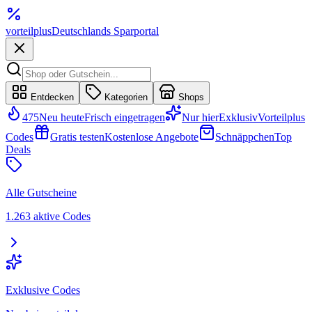
vorteil
plus
Deutschlands Sparportal
Entdecken
Kategorien
Shops
475
Neu heute
Frisch eingetragen
Nur hier
Exklusiv
Vorteilplus
Codes
Gratis testen
Kostenlose Angebote
Schnäppchen
Top
Deals
Alle Gutscheine
1.263 aktive Codes
Exklusive Codes