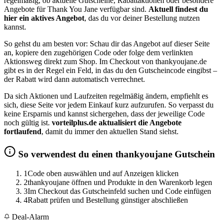
regelmäßig, ob aktuelle Gutscheine, Rabattaktionen oder besondere
Angebote für Thank You Jane verfügbar sind.
Aktuell findest du
hier ein aktives Angebot
, das du vor deiner Bestellung nutzen
kannst.
So gehst du am besten vor: Schau dir das Angebot auf dieser Seite
an, kopiere den zugehörigen Code oder folge dem verlinkten
Aktionsweg direkt zum Shop. Im Checkout von thankyoujane.de
gibt es in der Regel ein Feld, in das du den Gutscheincode eingibst –
der Rabatt wird dann automatisch verrechnet.
Da sich Aktionen und Laufzeiten regelmäßig ändern, empfiehlt es
sich, diese Seite vor jedem Einkauf kurz aufzurufen. So verpasst du
keine Ersparnis und kannst sichergehen, dass der jeweilige Code
noch gültig ist.
vorteilplus.de aktualisiert die Angebote
fortlaufend
, damit du immer den aktuellen Stand siehst.
So verwendest du einen thankyoujane Gutschein
1
Code oben auswählen und auf Anzeigen klicken
2
thankyoujane öffnen und Produkte in den Warenkorb legen
3
Im Checkout das Gutscheinfeld suchen und Code einfügen
4
Rabatt prüfen und Bestellung günstiger abschließen
Deal-Alarm