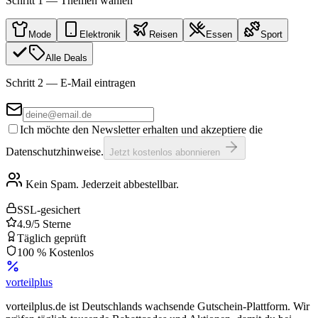
Schritt 1 — Themen wählen
Mode
Elektronik
Reisen
Essen
Sport
Alle Deals
Schritt 2 — E-Mail eintragen
Ich möchte den Newsletter erhalten und akzeptiere die
Datenschutzhinweise.
Jetzt kostenlos abonnieren
Kein Spam. Jederzeit abbestellbar.
SSL-gesichert
4.9/5 Sterne
Täglich geprüft
100 % Kostenlos
vorteil
plus
vorteilplus.de ist Deutschlands wachsende Gutschein-Plattform. Wir