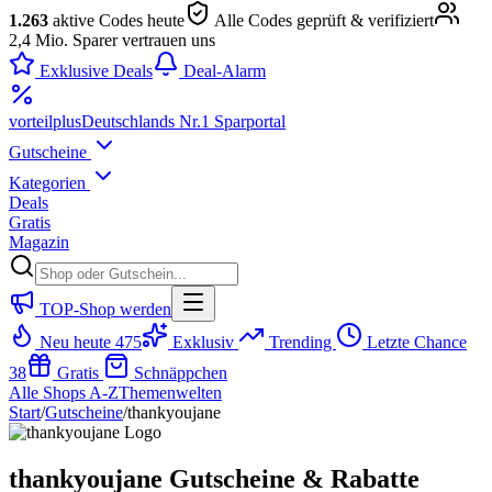
1.263
aktive Codes heute
Alle Codes geprüft & verifiziert
2,4 Mio. Sparer vertrauen uns
Exklusive Deals
Deal-Alarm
vorteil
plus
Deutschlands Nr.1 Sparportal
Gutscheine
Kategorien
Deals
Gratis
Magazin
TOP-Shop werden
Neu heute
475
Exklusiv
Trending
Letzte Chance
38
Gratis
Schnäppchen
Alle Shops A-Z
Themenwelten
Start
/
Gutscheine
/
thankyoujane
thankyoujane Gutscheine & Rabatte