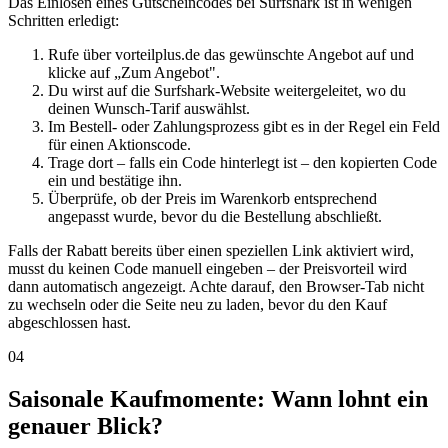
Das Einlösen eines Gutscheincodes bei Surfshark ist in wenigen
Schritten erledigt:
Rufe über vorteilplus.de das gewünschte Angebot auf und
klicke auf „Zum Angebot".
Du wirst auf die Surfshark-Website weitergeleitet, wo du
deinen Wunsch-Tarif auswählst.
Im Bestell- oder Zahlungsprozess gibt es in der Regel ein Feld
für einen Aktionscode.
Trage dort – falls ein Code hinterlegt ist – den kopierten Code
ein und bestätige ihn.
Überprüfe, ob der Preis im Warenkorb entsprechend
angepasst wurde, bevor du die Bestellung abschließt.
Falls der Rabatt bereits über einen speziellen Link aktiviert wird,
musst du keinen Code manuell eingeben – der Preisvorteil wird
dann automatisch angezeigt. Achte darauf, den Browser-Tab nicht
zu wechseln oder die Seite neu zu laden, bevor du den Kauf
abgeschlossen hast.
04
Saisonale Kaufmomente: Wann lohnt ein
genauer Blick?