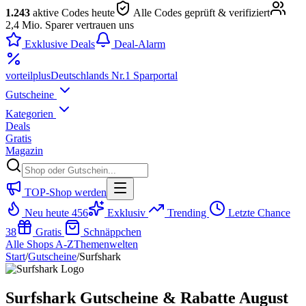
1.243
aktive Codes heute
Alle Codes geprüft & verifiziert
2,4 Mio. Sparer vertrauen uns
Exklusive Deals
Deal-Alarm
vorteil
plus
Deutschlands Nr.1 Sparportal
Gutscheine
Kategorien
Deals
Gratis
Magazin
TOP-Shop werden
Neu heute
456
Exklusiv
Trending
Letzte Chance
38
Gratis
Schnäppchen
Alle Shops A-Z
Themenwelten
Start
/
Gutscheine
/
Surfshark
Surfshark Gutscheine & Rabatte August