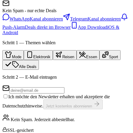
Kein Spam - nur echte Deals
WhatsApp
Kanal abonnieren
Telegram
Kanal abonnieren
Push-Alarm
Deals direkt im Browser
App Download
iOS &
Android
Schritt 1 — Themen wählen
Mode
Elektronik
Reisen
Essen
Sport
Alle Deals
Schritt 2 — E-Mail eintragen
Ich möchte den Newsletter erhalten und akzeptiere die
Datenschutzhinweise.
Jetzt kostenlos abonnieren
Kein Spam. Jederzeit abbestellbar.
SSL-gesichert