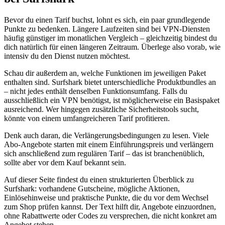
Bevor du einen Tarif buchst, lohnt es sich, ein paar grundlegende
Punkte zu bedenken. Längere Laufzeiten sind bei VPN-Diensten
häufig günstiger im monatlichen Vergleich – gleichzeitig bindest du
dich natürlich für einen längeren Zeitraum. Überlege also vorab, wie
intensiv du den Dienst nutzen möchtest.
Schau dir außerdem an, welche Funktionen im jeweiligen Paket
enthalten sind. Surfshark bietet unterschiedliche Produktbundles an
– nicht jedes enthält denselben Funktionsumfang. Falls du
ausschließlich ein VPN benötigst, ist möglicherweise ein Basispaket
ausreichend. Wer hingegen zusätzliche Sicherheitstools sucht,
könnte von einem umfangreicheren Tarif profitieren.
Denk auch daran, die Verlängerungsbedingungen zu lesen. Viele
Abo-Angebote starten mit einem Einführungspreis und verlängern
sich anschließend zum regulären Tarif – das ist branchenüblich,
sollte aber vor dem Kauf bekannt sein.
Auf dieser Seite findest du einen strukturierten Überblick zu
Surfshark: vorhandene Gutscheine, mögliche Aktionen,
Einlösehinweise und praktische Punkte, die du vor dem Wechsel
zum Shop prüfen kannst. Der Text hilft dir, Angebote einzuordnen,
ohne Rabattwerte oder Codes zu versprechen, die nicht konkret am
Angebot stehen.