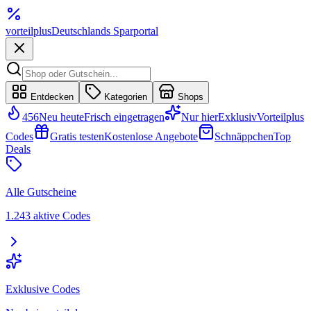
vorteil
plus
Deutschlands Sparportal
Entdecken
Kategorien
Shops
456
Neu heute
Frisch eingetragen
Nur hier
Exklusiv
Vorteilplus
Codes
Gratis testen
Kostenlose Angebote
Schnäppchen
Top
Deals
Alle Gutscheine
1.243 aktive Codes
Exklusive Codes