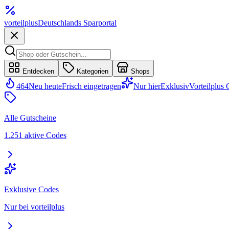
vorteil
plus
Deutschlands Sparportal
Entdecken
Kategorien
Shops
464
Neu heute
Frisch eingetragen
Nur hier
Exklusiv
Vorteilplus
Alle Gutscheine
1.251 aktive Codes
Exklusive Codes
Nur bei vorteilplus