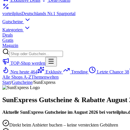
Exklusive Deals
Deal-Alarm
vorteil
plus
Deutschlands Nr.1 Sparportal
Gutscheine
Kategorien
Deals
Gratis
Magazin
TOP-Shop werden
Neu heute
464
Exklusiv
Trending
Letzte Chance
38
Alle Shops A-Z
Themenwelten
Start
/
Gutscheine
/
SunExpress
SunExpress Gutscheine & Rabatte August 
Aktuelle SunExpress Gutscheine im August 2026 bei vorteilplus.
Direkt beim Anbieter buchen – keine versteckten Gebühren