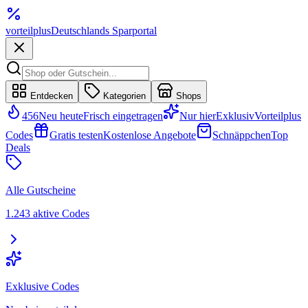
vorteil
plus
Deutschlands Sparportal
Entdecken
Kategorien
Shops
456
Neu heute
Frisch eingetragen
Nur hier
Exklusiv
Vorteilplus
Codes
Gratis testen
Kostenlose Angebote
Schnäppchen
Top
Deals
Alle Gutscheine
1.243 aktive Codes
Exklusive Codes