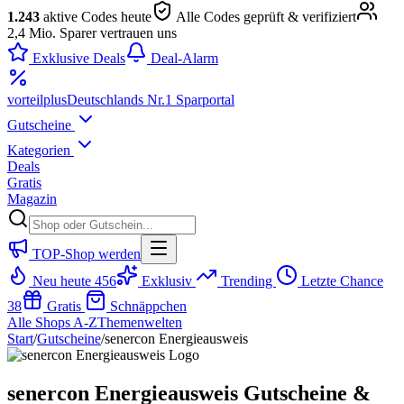
1.243
aktive Codes heute
Alle Codes geprüft & verifiziert
2,4 Mio. Sparer vertrauen uns
Exklusive Deals
Deal-Alarm
vorteil
plus
Deutschlands Nr.1 Sparportal
Gutscheine
Kategorien
Deals
Gratis
Magazin
TOP-Shop werden
Neu heute
456
Exklusiv
Trending
Letzte Chance
38
Gratis
Schnäppchen
Alle Shops A-Z
Themenwelten
Start
/
Gutscheine
/
senercon Energieausweis
senercon Energieausweis Gutscheine &