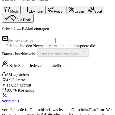
Mode
Elektronik
Reisen
Essen
Sport
Alle Deals
Schritt 2 — E-Mail eintragen
Ich möchte den Newsletter erhalten und akzeptiere die
Datenschutzhinweise.
Jetzt kostenlos abonnieren
Kein Spam. Jederzeit abbestellbar.
SSL-gesichert
4.9/5 Sterne
Täglich geprüft
100 % Kostenlos
vorteil
plus
vorteilplus.de ist Deutschlands wachsende Gutschein-Plattform. Wir
prüfen täglich tausende Rabattcodes und Aktionen, damit du bei