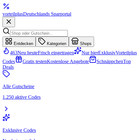
vorteil
plus
Deutschlands Sparportal
Entdecken
Kategorien
Shops
463
Neu heute
Frisch eingetragen
Nur hier
Exklusiv
Vorteilplus
Codes
Gratis testen
Kostenlose Angebote
Schnäppchen
Top
Deals
Alle Gutscheine
1.250 aktive Codes
Exklusive Codes