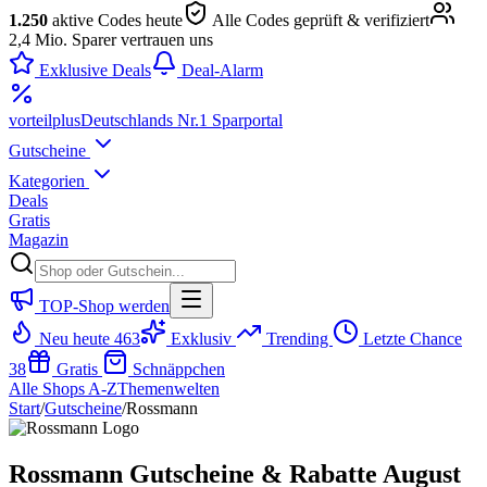
1.250
aktive Codes heute
Alle Codes geprüft & verifiziert
2,4 Mio. Sparer vertrauen uns
Exklusive Deals
Deal-Alarm
vorteil
plus
Deutschlands Nr.1 Sparportal
Gutscheine
Kategorien
Deals
Gratis
Magazin
TOP-Shop werden
Neu heute
463
Exklusiv
Trending
Letzte Chance
38
Gratis
Schnäppchen
Alle Shops A-Z
Themenwelten
Start
/
Gutscheine
/
Rossmann
Rossmann Gutscheine & Rabatte August