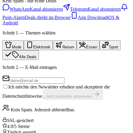
Kein Spam - nur echte Deals
WhatsApp
Kanal abonnieren
Telegram
Kanal abonnieren
Push-Alarm
Deals direkt im Browser
App Download
iOS &
Android
Schritt 1 — Themen wählen
Mode
Elektronik
Reisen
Essen
Sport
Alle Deals
Schritt 2 — E-Mail eintragen
Ich möchte den Newsletter erhalten und akzeptiere die
Datenschutzhinweise.
Jetzt kostenlos abonnieren
Kein Spam. Jederzeit abbestellbar.
SSL-gesichert
4.9/5 Sterne
Täglich geprüft