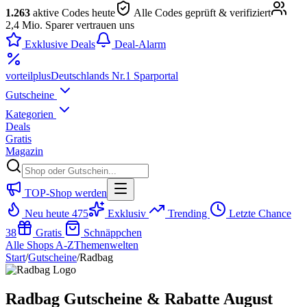
1.263
aktive Codes heute
Alle Codes geprüft & verifiziert
2,4 Mio. Sparer vertrauen uns
Exklusive Deals
Deal-Alarm
vorteil
plus
Deutschlands Nr.1 Sparportal
Gutscheine
Kategorien
Deals
Gratis
Magazin
TOP-Shop werden
Neu heute
475
Exklusiv
Trending
Letzte Chance
38
Gratis
Schnäppchen
Alle Shops A-Z
Themenwelten
Start
/
Gutscheine
/
Radbag
Radbag Gutscheine & Rabatte August