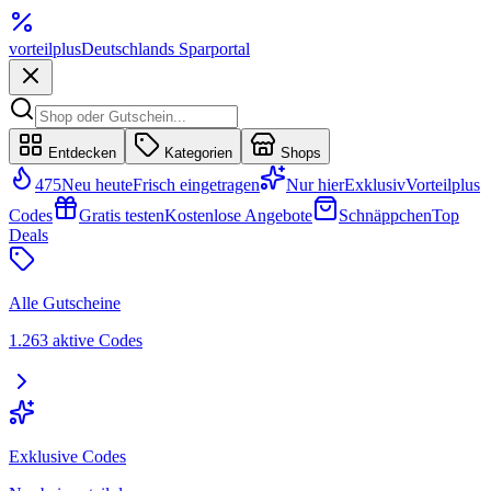
vorteil
plus
Deutschlands Sparportal
Entdecken
Kategorien
Shops
475
Neu heute
Frisch eingetragen
Nur hier
Exklusiv
Vorteilplus
Codes
Gratis testen
Kostenlose Angebote
Schnäppchen
Top
Deals
Alle Gutscheine
1.263 aktive Codes
Exklusive Codes