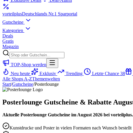
Exklusive Deals
Deal-Alarm
vorteil
plus
Deutschlands Nr.1 Sparportal
Gutscheine
Kategorien
Deals
Gratis
Magazin
TOP-Shop werden
Neu heute
Exklusiv
Trending
Letzte Chance
38
Alle Shops A-Z
Themenwelten
Start
/
Gutscheine
/
Posterlounge
Posterlounge Gutscheine & Rabatte Augus
Aktuelle Posterlounge Gutscheine im August 2026 bei vorteilplu
Kunstdrucke und Poster in vielen Formaten nach Wunsch bestellt