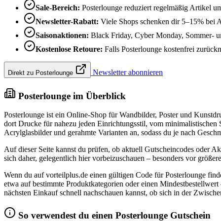
Sale-Bereich:
Posterlounge reduziert regelmäßig Artikel u
Newsletter-Rabatt:
Viele Shops schenken dir 5–15% bei 
Saisonaktionen:
Black Friday, Cyber Monday, Sommer- und
Kostenlose Retoure:
Falls Posterlounge kostenfrei zurückni
Newsletter abonnieren
Direkt zu Posterlounge
Posterlounge im Überblick
Posterlounge ist ein Online-Shop für Wandbilder, Poster und Kunstdr
dort Drucke für nahezu jeden Einrichtungsstil, vom minimalistische
Acrylglasbilder und gerahmte Varianten an, sodass du je nach Gesc
Auf dieser Seite kannst du prüfen, ob aktuell Gutscheincodes oder Ak
sich daher, gelegentlich hier vorbeizuschauen – besonders vor größ
Wenn du auf vorteilplus.de einen gültigen Code für Posterlounge fin
etwa auf bestimmte Produktkategorien oder einen Mindestbestellwert
nächsten Einkauf schnell nachschauen kannst, ob sich in der Zwisch
So verwendest du einen Posterlounge Gutschein