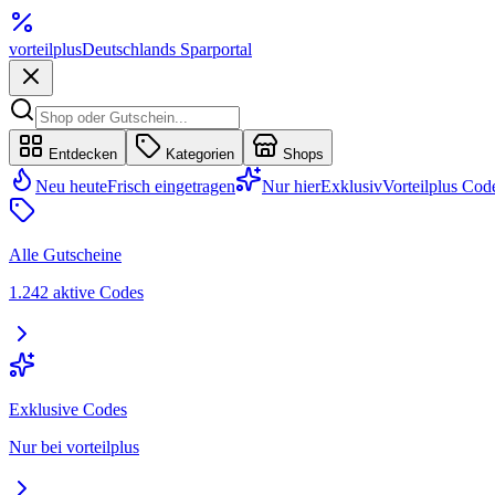
vorteil
plus
Deutschlands Sparportal
Entdecken
Kategorien
Shops
Neu heute
Frisch eingetragen
Nur hier
Exklusiv
Vorteilplus Cod
Alle Gutscheine
1.242 aktive Codes
Exklusive Codes
Nur bei vorteilplus