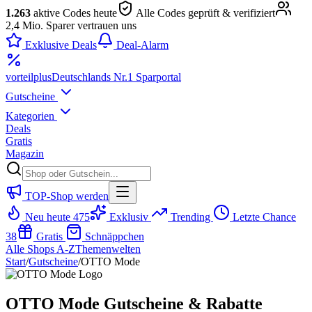
1.263
aktive Codes heute
Alle Codes geprüft & verifiziert
2,4 Mio. Sparer vertrauen uns
Exklusive Deals
Deal-Alarm
vorteil
plus
Deutschlands Nr.1 Sparportal
Gutscheine
Kategorien
Deals
Gratis
Magazin
TOP-Shop werden
Neu heute
475
Exklusiv
Trending
Letzte Chance
38
Gratis
Schnäppchen
Alle Shops A-Z
Themenwelten
Start
/
Gutscheine
/
OTTO Mode
OTTO Mode Gutscheine & Rabatte