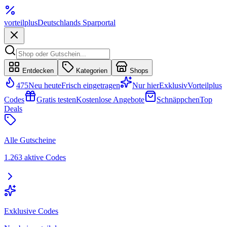
vorteil
plus
Deutschlands Sparportal
Entdecken
Kategorien
Shops
475
Neu heute
Frisch eingetragen
Nur hier
Exklusiv
Vorteilplus
Codes
Gratis testen
Kostenlose Angebote
Schnäppchen
Top
Deals
Alle Gutscheine
1.263 aktive Codes
Exklusive Codes