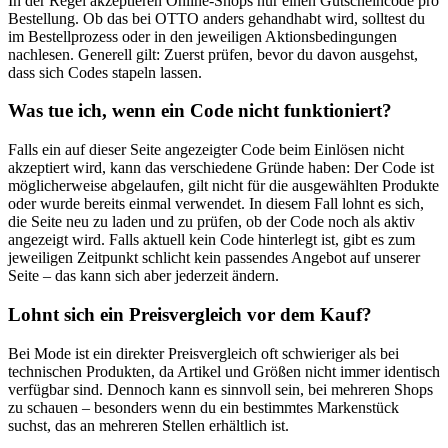
In der Regel akzeptieren Online-Shops nur einen Gutscheincode pro
Bestellung. Ob das bei OTTO anders gehandhabt wird, solltest du
im Bestellprozess oder in den jeweiligen Aktionsbedingungen
nachlesen. Generell gilt: Zuerst prüfen, bevor du davon ausgehst,
dass sich Codes stapeln lassen.
Was tue ich, wenn ein Code nicht funktioniert?
Falls ein auf dieser Seite angezeigter Code beim Einlösen nicht
akzeptiert wird, kann das verschiedene Gründe haben: Der Code ist
möglicherweise abgelaufen, gilt nicht für die ausgewählten Produkte
oder wurde bereits einmal verwendet. In diesem Fall lohnt es sich,
die Seite neu zu laden und zu prüfen, ob der Code noch als aktiv
angezeigt wird. Falls aktuell kein Code hinterlegt ist, gibt es zum
jeweiligen Zeitpunkt schlicht kein passendes Angebot auf unserer
Seite – das kann sich aber jederzeit ändern.
Lohnt sich ein Preisvergleich vor dem Kauf?
Bei Mode ist ein direkter Preisvergleich oft schwieriger als bei
technischen Produkten, da Artikel und Größen nicht immer identisch
verfügbar sind. Dennoch kann es sinnvoll sein, bei mehreren Shops
zu schauen – besonders wenn du ein bestimmtes Markenstück
suchst, das an mehreren Stellen erhältlich ist.