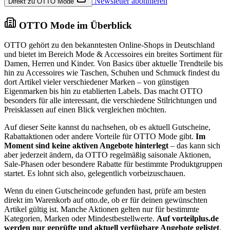
Newsletter abonnieren
Direkt zu OTTO Mode
OTTO Mode im Überblick
OTTO gehört zu den bekanntesten Online-Shops in Deutschland
und bietet im Bereich Mode & Accessoires ein breites Sortiment für
Damen, Herren und Kinder. Von Basics über aktuelle Trendteile bis
hin zu Accessoires wie Taschen, Schuhen und Schmuck findest du
dort Artikel vieler verschiedener Marken – von günstigen
Eigenmarken bis hin zu etablierten Labels. Das macht OTTO
besonders für alle interessant, die verschiedene Stilrichtungen und
Preisklassen auf einen Blick vergleichen möchten.
Auf dieser Seite kannst du nachsehen, ob es aktuell Gutscheine,
Rabattaktionen oder andere Vorteile für OTTO Mode gibt.
Im
Moment sind keine aktiven Angebote hinterlegt
– das kann sich
aber jederzeit ändern, da OTTO regelmäßig saisonale Aktionen,
Sale-Phasen oder besondere Rabatte für bestimmte Produktgruppen
startet. Es lohnt sich also, gelegentlich vorbeizuschauen.
Wenn du einen Gutscheincode gefunden hast, prüfe am besten
direkt im Warenkorb auf otto.de, ob er für deinen gewünschten
Artikel gültig ist. Manche Aktionen gelten nur für bestimmte
Kategorien, Marken oder Mindestbestellwerte.
Auf vorteilplus.de
werden nur geprüfte und aktuell verfügbare Angebote gelistet
,