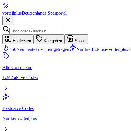
vorteil
plus
Deutschlands Sparportal
Entdecken
Kategorien
Shops
456
Neu heute
Frisch eingetragen
Nur hier
Exklusiv
Vorteilplus
Alle Gutscheine
1.242 aktive Codes
Exklusive Codes
Nur bei vorteilplus