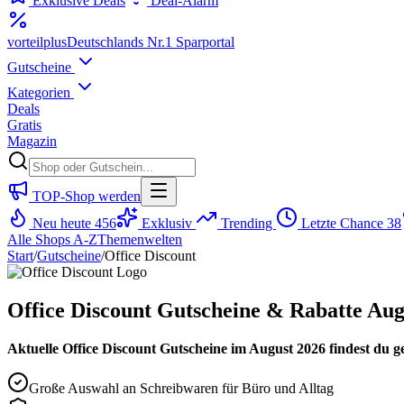
Exklusive Deals
Deal-Alarm
vorteil
plus
Deutschlands Nr.1 Sparportal
Gutscheine
Kategorien
Deals
Gratis
Magazin
TOP-Shop werden
Neu heute
456
Exklusiv
Trending
Letzte Chance
38
Alle Shops A-Z
Themenwelten
Start
/
Gutscheine
/
Office Discount
Office Discount Gutscheine & Rabatte Aug
Aktuelle Office Discount Gutscheine im August 2026 findest du ge
Große Auswahl an Schreibwaren für Büro und Alltag