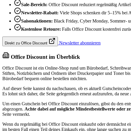
Sale-Bereich:
Office Discount reduziert regelmäßig Artike
Newsletter-Rabatt:
Viele Shops schenken dir 5–15% bei 
Saisonaktionen:
Black Friday, Cyber Monday, Sommer- und
Kostenlose Retoure:
Falls Office Discount kostenfrei zurüc
Newsletter abonnieren
Direkt zu Office Discount
Office Discount im Überblick
Office Discount ist ein Online-Shop rund um Bürobedarf, Schreibwar
Stiften, Notizbüchern und Ordnern über Druckerpapier und Toner bis
Bürobedarf bequem online bestellen möchten.
Auf dieser Seite kannst du nachschauen, ob es aktuell Gutscheincode
Es lohnt sich daher, die Seite gelegentlich erneut aufzurufen, da neu
Um einen Gutschein bei Office Discount einzulösen, gibst du den en
abgezogen.
Achte dabei auf mögliche Mindestbestellwerte oder z
Seite vermerkt.
Wenn du regelmäßig bei Office Discount einkaufst oder demnächst eine
im besten Fall einen Teil deines Einkaufs ein, ohne lange suchen zu 