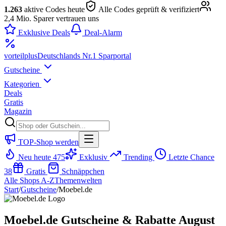
1.263
aktive Codes heute
Alle Codes geprüft & verifiziert
2,4 Mio. Sparer vertrauen uns
Exklusive Deals
Deal-Alarm
vorteil
plus
Deutschlands Nr.1 Sparportal
Gutscheine
Kategorien
Deals
Gratis
Magazin
TOP-Shop werden
Neu heute
475
Exklusiv
Trending
Letzte Chance
38
Gratis
Schnäppchen
Alle Shops A-Z
Themenwelten
Start
/
Gutscheine
/
Moebel.de
Moebel.de Gutscheine & Rabatte August