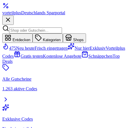
vorteil
plus
Deutschlands Sparportal
Entdecken
Kategorien
Shops
475
Neu heute
Frisch eingetragen
Nur hier
Exklusiv
Vorteilplus
Codes
Gratis testen
Kostenlose Angebote
Schnäppchen
Top
Deals
Alle Gutscheine
1.263 aktive Codes
Exklusive Codes