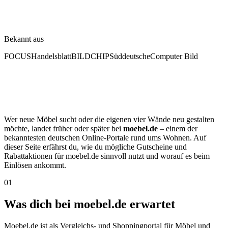
Bekannt aus
FOCUS
Handelsblatt
BILD
CHIP
Süddeutsche
Computer Bild
Wer neue Möbel sucht oder die eigenen vier Wände neu gestalten
möchte, landet früher oder später bei
moebel.de
– einem der
bekanntesten deutschen Online-Portale rund ums Wohnen. Auf
dieser Seite erfährst du, wie du mögliche Gutscheine und
Rabattaktionen für moebel.de sinnvoll nutzt und worauf es beim
Einlösen ankommt.
01
Was dich bei moebel.de erwartet
Moebel.de ist als Vergleichs- und Shoppingportal für Möbel und