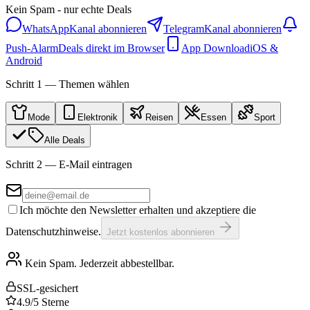
Kein Spam - nur echte Deals
WhatsApp
Kanal abonnieren
Telegram
Kanal abonnieren
Push-Alarm
Deals direkt im Browser
App Download
iOS &
Android
Schritt 1 — Themen wählen
Mode
Elektronik
Reisen
Essen
Sport
Alle Deals
Schritt 2 — E-Mail eintragen
Ich möchte den Newsletter erhalten und akzeptiere die
Datenschutzhinweise.
Jetzt kostenlos abonnieren
Kein Spam. Jederzeit abbestellbar.
SSL-gesichert
4.9/5 Sterne