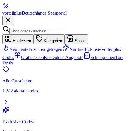
vorteil
plus
Deutschlands Sparportal
Entdecken
Kategorien
Shops
Neu heute
Frisch eingetragen
Nur hier
Exklusiv
Vorteilplus
Codes
Gratis testen
Kostenlose Angebote
Schnäppchen
Top
Deals
Alle Gutscheine
1.242 aktive Codes
Exklusive Codes