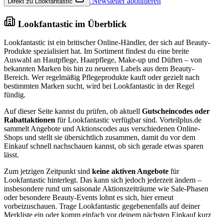
Newsletter abonnieren
Direkt zu Lookfantastic
Lookfantastic im Überblick
Lookfantastic ist ein britischer Online-Händler, der sich auf Beauty-
Produkte spezialisiert hat. Im Sortiment findest du eine breite
Auswahl an Hautpflege, Haarpflege, Make-up und Düften – von
bekannten Marken bis hin zu neueren Labels aus dem Beauty-
Bereich. Wer regelmäßig Pflegeprodukte kauft oder gezielt nach
bestimmten Marken sucht, wird bei Lookfantastic in der Regel
fündig.
Auf dieser Seite kannst du prüfen, ob aktuell
Gutscheincodes oder
Rabattaktionen
für Lookfantastic verfügbar sind. Vorteilplus.de
sammelt Angebote und Aktionscodes aus verschiedenen Online-
Shops und stellt sie übersichtlich zusammen, damit du vor dem
Einkauf schnell nachschauen kannst, ob sich gerade etwas sparen
lässt.
Zum jetzigen Zeitpunkt sind
keine aktiven Angebote
für
Lookfantastic hinterlegt. Das kann sich jedoch jederzeit ändern –
insbesondere rund um saisonale Aktionszeiträume wie Sale-Phasen
oder besondere Beauty-Events lohnt es sich, hier erneut
vorbeizuschauen. Trage Lookfantastic gegebenenfalls auf deiner
Merkliste ein oder komm einfach vor deinem nächsten Einkauf kurz