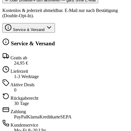
Oder Browser-Push aktivieren — ganz ohne E-Mail
Kostenlos & jederzeit abmeldbar. E-Mail nur nach Bestätigung
(Double-Opt-In).
Service & Versand
Service & Versand
Gratis ab
24,95 €
Lieferzeit
1-3 Werktage
Aktive Deals
0
Rückgaberecht
30 Tage
Zahlung
PayPal
Klarna
Kreditkarte
SEPA
Kundenservice
Mo–Fr 8–20 Uhr