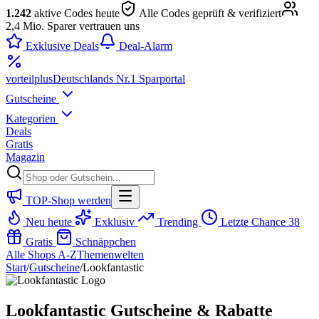
1.242
aktive Codes heute
Alle Codes geprüft & verifiziert
2,4 Mio. Sparer vertrauen uns
Exklusive Deals
Deal-Alarm
vorteil
plus
Deutschlands Nr.1 Sparportal
Gutscheine
Kategorien
Deals
Gratis
Magazin
TOP-Shop werden
Neu heute
Exklusiv
Trending
Letzte Chance
38
Gratis
Schnäppchen
Alle Shops A-Z
Themenwelten
Start
/
Gutscheine
/
Lookfantastic
Lookfantastic Gutscheine & Rabatte