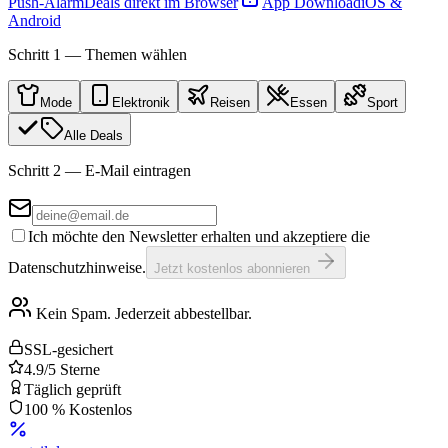
Push-Alarm
Deals direkt im Browser
App Download
iOS &
Android
Schritt 1 — Themen wählen
Mode
Elektronik
Reisen
Essen
Sport
Alle Deals
Schritt 2 — E-Mail eintragen
Ich möchte den Newsletter erhalten und akzeptiere die
Datenschutzhinweise.
Jetzt kostenlos abonnieren
Kein Spam. Jederzeit abbestellbar.
SSL-gesichert
4.9/5 Sterne
Täglich geprüft
100 % Kostenlos