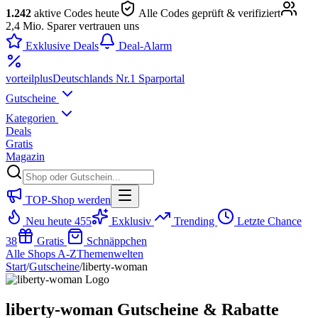
1.242
aktive Codes heute
Alle Codes geprüft & verifiziert
2,4 Mio. Sparer vertrauen uns
Exklusive Deals
Deal-Alarm
vorteil
plus
Deutschlands Nr.1 Sparportal
Gutscheine
Kategorien
Deals
Gratis
Magazin
TOP-Shop werden
Neu heute
455
Exklusiv
Trending
Letzte Chance
38
Gratis
Schnäppchen
Alle Shops A-Z
Themenwelten
Start
/
Gutscheine
/
liberty-woman
liberty-woman Gutscheine & Rabatte