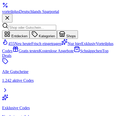
vorteil
plus
Deutschlands Sparportal
Entdecken
Kategorien
Shops
455
Neu heute
Frisch eingetragen
Nur hier
Exklusiv
Vorteilplus
Codes
Gratis testen
Kostenlose Angebote
Schnäppchen
Top
Deals
Alle Gutscheine
1.242 aktive Codes
Exklusive Codes