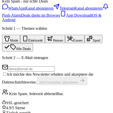
Kein Spam - nur echte Deals
WhatsApp
Kanal abonnieren
Telegram
Kanal abonnieren
Push-Alarm
Deals direkt im Browser
App Download
iOS &
Android
Schritt 1 — Themen wählen
Mode
Elektronik
Reisen
Essen
Sport
Alle Deals
Schritt 2 — E-Mail eintragen
Ich möchte den Newsletter erhalten und akzeptiere die
Datenschutzhinweise.
Jetzt kostenlos abonnieren
Kein Spam. Jederzeit abbestellbar.
SSL-gesichert
4.9/5 Sterne
Täglich geprüft