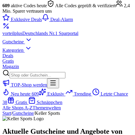
609
aktive Codes heute
Alle Codes geprüft & verifiziert
2,4
Mio. Sparer vertrauen uns
Exklusive Deals
Deal-Alarm
vorteil
plus
Deutschlands Nr.1 Sparportal
Gutscheine
Kategorien
Deals
Gratis
Magazin
TOP-Shop werden
Neu heute
609
Exklusiv
Trending
Letzte Chance
38
Gratis
Schnäppchen
Alle Shops A-Z
Themenwelten
Start
/
Gutscheine
/
Keller Sports
Aktuelle Gutscheine und Angebote von