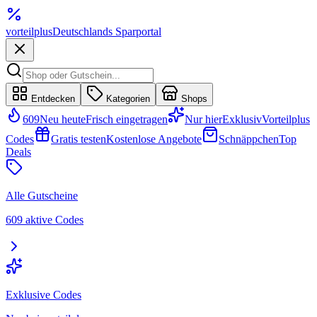
vorteil
plus
Deutschlands Sparportal
Entdecken
Kategorien
Shops
609
Neu heute
Frisch eingetragen
Nur hier
Exklusiv
Vorteilplus
Codes
Gratis testen
Kostenlose Angebote
Schnäppchen
Top
Deals
Alle Gutscheine
609 aktive Codes
Exklusive Codes