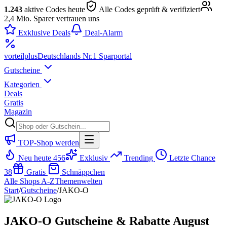
1.243
aktive Codes heute
Alle Codes geprüft & verifiziert
2,4 Mio. Sparer vertrauen uns
Exklusive Deals
Deal-Alarm
vorteil
plus
Deutschlands Nr.1 Sparportal
Gutscheine
Kategorien
Deals
Gratis
Magazin
TOP-Shop werden
Neu heute
456
Exklusiv
Trending
Letzte Chance
38
Gratis
Schnäppchen
Alle Shops A-Z
Themenwelten
Start
/
Gutscheine
/
JAKO-O
JAKO-O Gutscheine & Rabatte August