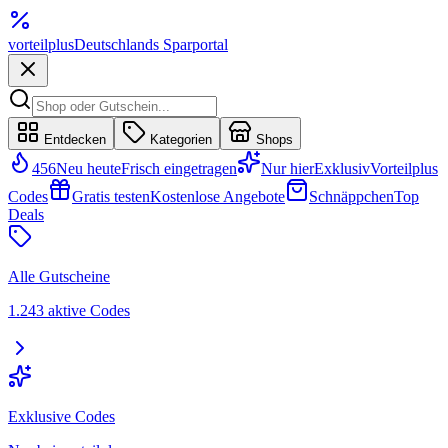
vorteil
plus
Deutschlands Sparportal
Entdecken
Kategorien
Shops
456
Neu heute
Frisch eingetragen
Nur hier
Exklusiv
Vorteilplus
Codes
Gratis testen
Kostenlose Angebote
Schnäppchen
Top
Deals
Alle Gutscheine
1.243 aktive Codes
Exklusive Codes