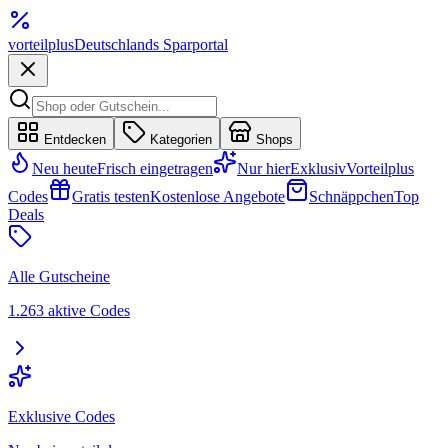
vorteil
plus
Deutschlands Sparportal
Entdecken
Kategorien
Shops
Neu heute
Frisch eingetragen
Nur hier
Exklusiv
Vorteilplus
Codes
Gratis testen
Kostenlose Angebote
Schnäppchen
Top
Deals
Alle Gutscheine
1.263 aktive Codes
Exklusive Codes