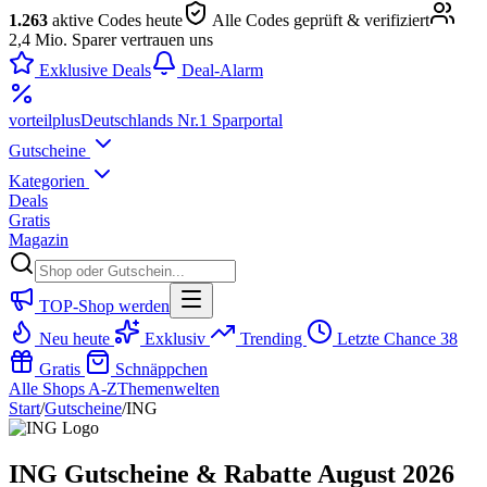
1.263
aktive Codes heute
Alle Codes geprüft & verifiziert
2,4 Mio. Sparer vertrauen uns
Exklusive Deals
Deal-Alarm
vorteil
plus
Deutschlands Nr.1 Sparportal
Gutscheine
Kategorien
Deals
Gratis
Magazin
TOP-Shop werden
Neu heute
Exklusiv
Trending
Letzte Chance
38
Gratis
Schnäppchen
Alle Shops A-Z
Themenwelten
Start
/
Gutscheine
/
ING
ING Gutscheine & Rabatte August 2026