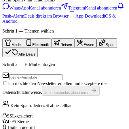
WhatsApp
Kanal abonnieren
Telegram
Kanal abonnieren
Push-Alarm
Deals direkt im Browser
App Download
iOS &
Android
Schritt 1 — Themen wählen
Mode
Elektronik
Reisen
Essen
Sport
Alle Deals
Schritt 2 — E-Mail eintragen
Ich möchte den Newsletter erhalten und akzeptiere die
Datenschutzhinweise.
Jetzt kostenlos abonnieren
Kein Spam. Jederzeit abbestellbar.
SSL-gesichert
4.9/5 Sterne
Täglich geprüft