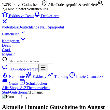
1.253
aktive Codes heute
Alle Codes geprüft & verifiziert
2,4 Mio. Sparer vertrauen uns
Exklusive Deals
Deal-Alarm
vorteil
plus
Deutschlands Nr.1 Sparportal
Gutscheine
Kategorien
Deals
Gratis
Magazin
TOP-Shop werden
Neu heute
Exklusiv
Trending
Letzte Chance
38
Gratis
Schnäppchen
Alle Shops A-Z
Themenwelten
Start
/
Gutscheine
/
Humanic
Aktuelle Humanic Gutscheine im August