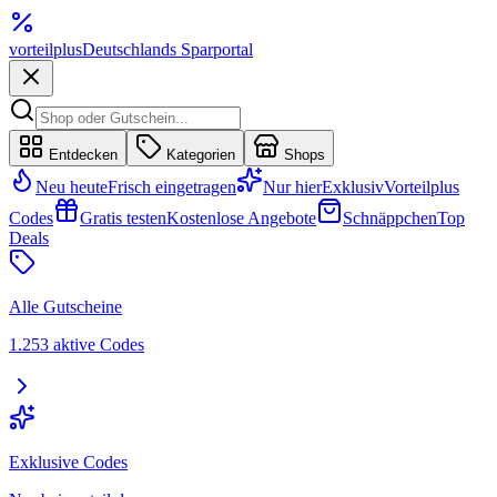
vorteil
plus
Deutschlands Sparportal
Entdecken
Kategorien
Shops
Neu heute
Frisch eingetragen
Nur hier
Exklusiv
Vorteilplus
Codes
Gratis testen
Kostenlose Angebote
Schnäppchen
Top
Deals
Alle Gutscheine
1.253 aktive Codes
Exklusive Codes