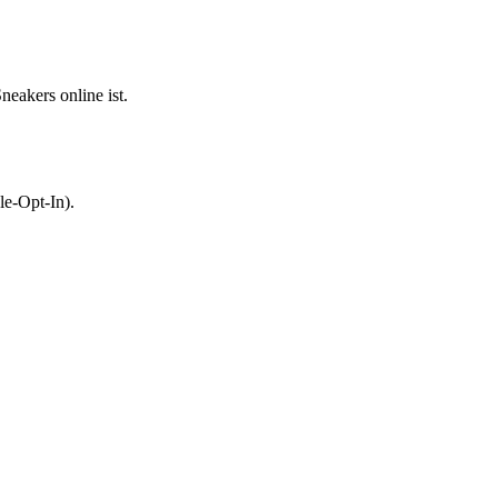
eakers online ist.
le-Opt-In).