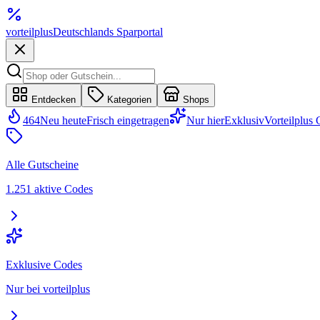
vorteil
plus
Deutschlands Sparportal
Entdecken
Kategorien
Shops
464
Neu heute
Frisch eingetragen
Nur hier
Exklusiv
Vorteilplus
Alle Gutscheine
1.251 aktive Codes
Exklusive Codes
Nur bei vorteilplus