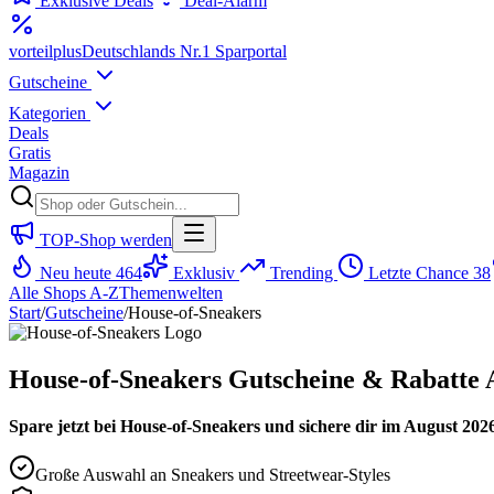
Exklusive Deals
Deal-Alarm
vorteil
plus
Deutschlands Nr.1 Sparportal
Gutscheine
Kategorien
Deals
Gratis
Magazin
TOP-Shop werden
Neu heute
464
Exklusiv
Trending
Letzte Chance
38
Alle Shops A-Z
Themenwelten
Start
/
Gutscheine
/
House-of-Sneakers
House-of-Sneakers Gutscheine & Rabatte 
Spare jetzt bei House-of-Sneakers und sichere dir im August 2026
Große Auswahl an Sneakers und Streetwear-Styles