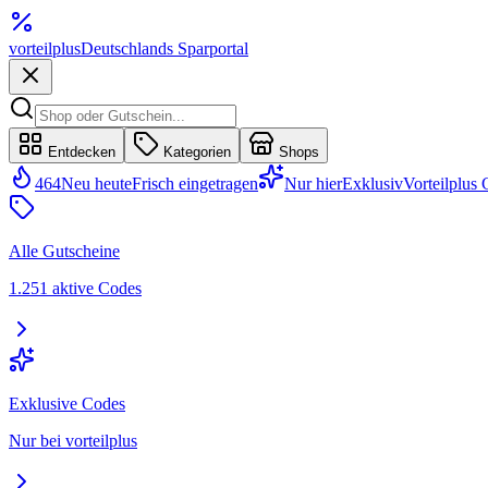
vorteil
plus
Deutschlands Sparportal
Entdecken
Kategorien
Shops
464
Neu heute
Frisch eingetragen
Nur hier
Exklusiv
Vorteilplus
Alle Gutscheine
1.251 aktive Codes
Exklusive Codes
Nur bei vorteilplus