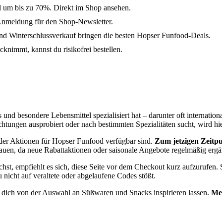
l um bis zu 70%. Direkt im Shop ansehen.
Anmeldung für den Shop-Newsletter.
 Winterschlussverkauf bringen die besten Hopser Funfood-Deals.
knimmt, kannst du risikofrei bestellen.
und besondere Lebensmittel spezialisiert hat – darunter oft internatio
tungen ausprobiert oder nach bestimmten Spezialitäten sucht, wird hi
oder Aktionen für Hopser Funfood verfügbar sind.
Zum jetzigen Zeitpu
chauen, da neue Rabattaktionen oder saisonale Angebote regelmäßig ergä
hst, empfiehlt es sich, diese Seite vor dem Checkout kurz aufzurufen. 
 nicht auf veraltete oder abgelaufene Codes stößt.
d dich von der Auswahl an Süßwaren und Snacks inspirieren lassen.
Mer