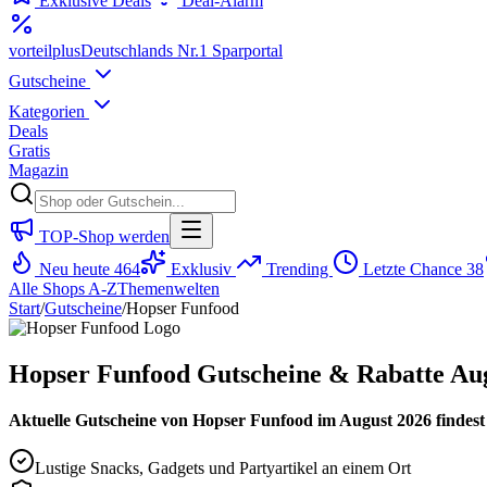
Exklusive Deals
Deal-Alarm
vorteil
plus
Deutschlands Nr.1 Sparportal
Gutscheine
Kategorien
Deals
Gratis
Magazin
TOP-Shop werden
Neu heute
464
Exklusiv
Trending
Letzte Chance
38
Alle Shops A-Z
Themenwelten
Start
/
Gutscheine
/
Hopser Funfood
Hopser Funfood Gutscheine & Rabatte Au
Aktuelle Gutscheine von Hopser Funfood im August 2026 findest 
Lustige Snacks, Gadgets und Partyartikel an einem Ort