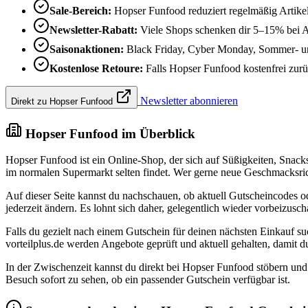
Sale-Bereich:
Hopser Funfood reduziert regelmäßig Artike
Newsletter-Rabatt:
Viele Shops schenken dir 5–15% bei 
Saisonaktionen:
Black Friday, Cyber Monday, Sommer- und
Kostenlose Retoure:
Falls Hopser Funfood kostenfrei zurüc
Newsletter abonnieren
Direkt zu Hopser Funfood
Hopser Funfood im Überblick
Hopser Funfood ist ein Online-Shop, der sich auf Süßigkeiten, Snacks 
im normalen Supermarkt selten findet. Wer gerne neue Geschmacksrich
Auf dieser Seite kannst du nachschauen, ob aktuell Gutscheincodes 
jederzeit ändern. Es lohnt sich daher, gelegentlich wieder vorbeizus
Falls du gezielt nach einem Gutschein für deinen nächsten Einkauf suc
vorteilplus.de werden Angebote geprüft und aktuell gehalten, damit du
In der Zwischenzeit kannst du direkt bei Hopser Funfood stöbern un
Besuch sofort zu sehen, ob ein passender Gutschein verfügbar ist.