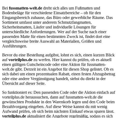
Bei
fussmatten-welt.de
dreht sich alles um Fußmatten und
Bodenbeläge für verschiedene Einsatzbereiche – ob für den
Eingangsbereich zuhause, das Büro oder gewerbliche Räume. Das
Sortiment umfasst unter anderem Schmutzfangmatten,
Sicherheitsmatten, Läufer und individuelle Lösungen für
unterschiedliche Anforderungen. Wer auf der Suche nach einer
passenden Matte für einen bestimmten Zweck ist, findet dort eine
vergleichsweise breite Auswahl an Materialien, Größen und
Ausführungen.
Bevor du eine Bestellung aufgibst, lohnt es sich, einen kurzen Blick
auf
vorteilplus.de
zu werfen. Hier kannst du prüfen, ob es aktuell
einen gültigen Gutscheincode oder eine Aktion für fussmatten-
welt.de gibt. Derzeit ist ein Angebot für diesen Shop gelistet. Ob es
sich dabei um einen prozentualen Rabatt, einen festen Abzugsbetrag
oder eine andere Vergünstigung handelt, siehst du direkt in der
Übersicht auf dieser Seite.
So funktioniert es: Den passenden Code oder die Aktion einfach auf
vorteilplus.de heraussuchen, dann auf fussmatten-welt.de die
gewünschten Produkte in den Warenkorb legen und den Code beim
Bezahlvorgang eingeben. Auf diese Weise kannst du mit wenig
Aufwand prüfen, ob sich beim nächsten Einkauf etwas sparen lässt.
vorteilplus.de
aktualisiert die Angebote regelmäßig, sodass es sich