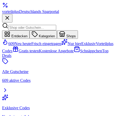
vorteil
plus
Deutschlands Sparportal
Entdecken
Kategorien
Shops
609
Neu heute
Frisch eingetragen
Nur hier
Exklusiv
Vorteilplus
Codes
Gratis testen
Kostenlose Angebote
Schnäppchen
Top
Deals
Alle Gutscheine
609 aktive Codes
Exklusive Codes