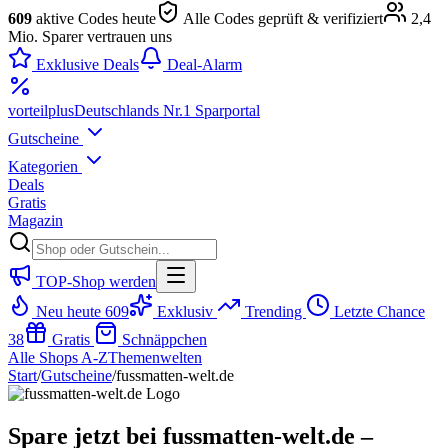
609
aktive Codes heute
Alle Codes geprüft & verifiziert
2,4
Mio. Sparer vertrauen uns
Exklusive Deals
Deal-Alarm
vorteil
plus
Deutschlands Nr.1 Sparportal
Gutscheine
Kategorien
Deals
Gratis
Magazin
TOP-Shop werden
Neu heute
609
Exklusiv
Trending
Letzte Chance
38
Gratis
Schnäppchen
Alle Shops A-Z
Themenwelten
Start
/
Gutscheine
/
fussmatten-welt.de
Spare jetzt bei fussmatten-welt.de –