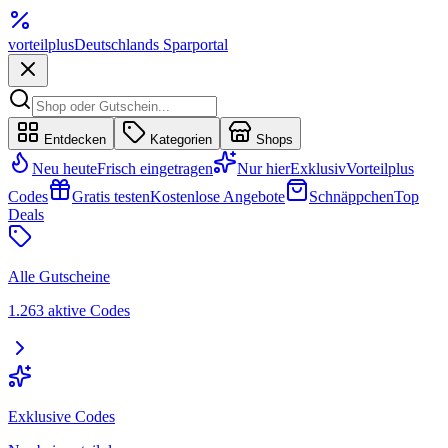
vorteil
plus
Deutschlands Sparportal
Entdecken
Kategorien
Shops
Neu heute
Frisch eingetragen
Nur hier
Exklusiv
Vorteilplus
Codes
Gratis testen
Kostenlose Angebote
Schnäppchen
Top
Deals
Alle Gutscheine
1.263 aktive Codes
Exklusive Codes