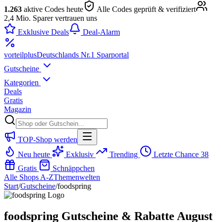
1.263
aktive Codes heute
Alle Codes geprüft & verifiziert
2,4 Mio. Sparer vertrauen uns
Exklusive Deals
Deal-Alarm
vorteil
plus
Deutschlands Nr.1 Sparportal
Gutscheine
Kategorien
Deals
Gratis
Magazin
TOP-Shop werden
Neu heute
Exklusiv
Trending
Letzte Chance
38
Gratis
Schnäppchen
Alle Shops A-Z
Themenwelten
Start
/
Gutscheine
/
foodspring
foodspring Gutscheine & Rabatte August