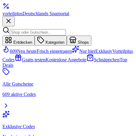
vorteil
plus
Deutschlands Sparportal
Entdecken
Kategorien
Shops
609
Neu heute
Frisch eingetragen
Nur hier
Exklusiv
Vorteilplus
Codes
Gratis testen
Kostenlose Angebote
Schnäppchen
Top
Deals
Alle Gutscheine
609 aktive Codes
Exklusive Codes