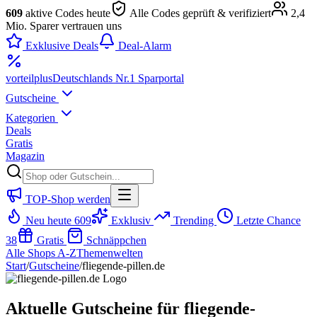
609
aktive Codes heute
Alle Codes geprüft & verifiziert
2,4
Mio. Sparer vertrauen uns
Exklusive Deals
Deal-Alarm
vorteil
plus
Deutschlands Nr.1 Sparportal
Gutscheine
Kategorien
Deals
Gratis
Magazin
TOP-Shop werden
Neu heute
609
Exklusiv
Trending
Letzte Chance
38
Gratis
Schnäppchen
Alle Shops A-Z
Themenwelten
Start
/
Gutscheine
/
fliegende-pillen.de
Aktuelle Gutscheine für fliegende-