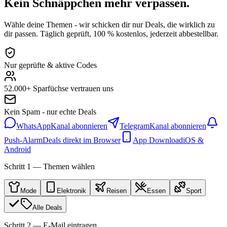
Kein Schnäppchen mehr verpassen.
Wähle deine Themen - wir schicken dir nur Deals, die wirklich zu
dir passen. Täglich geprüft, 100 % kostenlos, jederzeit abbestellbar.
Nur geprüfte & aktive Codes
52.000+ Sparfüchse vertrauen uns
Kein Spam - nur echte Deals
WhatsApp
Kanal abonnieren
Telegram
Kanal abonnieren
Push-Alarm
Deals direkt im Browser
App Download
iOS &
Android
Schritt 1 — Themen wählen
Mode
Elektronik
Reisen
Essen
Sport
Alle Deals
Schritt 2 — E-Mail eintragen