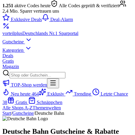
1.251
aktive Codes heute
Alle Codes geprüft & verifiziert
2,4 Mio. Sparer vertrauen uns
Exklusive Deals
Deal-Alarm
vorteil
plus
Deutschlands Nr.1 Sparportal
Gutscheine
Kategorien
Deals
Gratis
Magazin
TOP-Shop werden
Neu heute
464
Exklusiv
Trending
Letzte Chance
38
Gratis
Schnäppchen
Alle Shops A-Z
Themenwelten
Start
/
Gutscheine
/
Deutsche Bahn
Deutsche Bahn Gutscheine & Rabatte