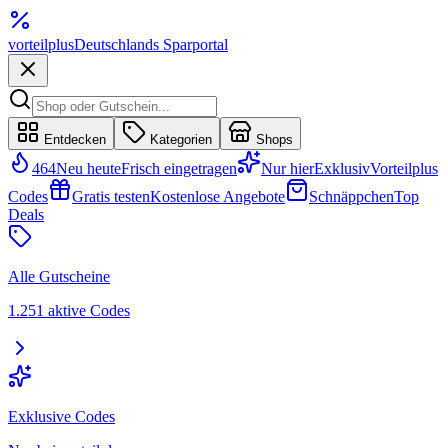
vorteil
plus
Deutschlands Sparportal
Entdecken
Kategorien
Shops
464
Neu heute
Frisch eingetragen
Nur hier
Exklusiv
Vorteilplus
Codes
Gratis testen
Kostenlose Angebote
Schnäppchen
Top
Deals
Alle Gutscheine
1.251 aktive Codes
Exklusive Codes