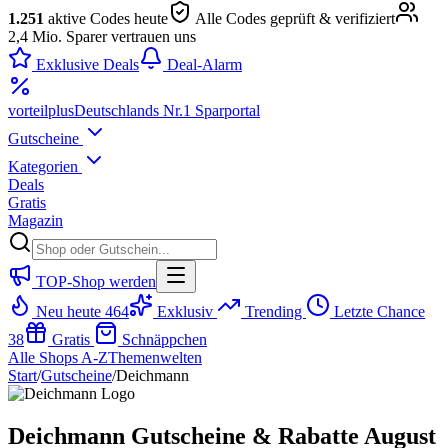
1.251
aktive Codes heute
Alle Codes geprüft & verifiziert
2,4 Mio. Sparer vertrauen uns
Exklusive Deals
Deal-Alarm
vorteil
plus
Deutschlands Nr.1 Sparportal
Gutscheine
Kategorien
Deals
Gratis
Magazin
TOP-Shop werden
Neu heute
464
Exklusiv
Trending
Letzte Chance
38
Gratis
Schnäppchen
Alle Shops A-Z
Themenwelten
Start
/
Gutscheine
/
Deichmann
Deichmann Gutscheine & Rabatte August