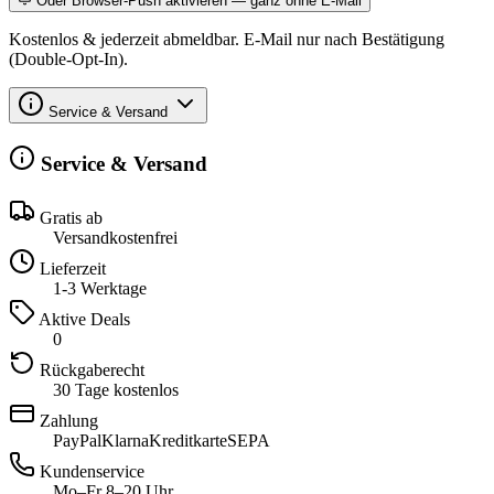
Oder Browser-Push aktivieren — ganz ohne E-Mail
Kostenlos & jederzeit abmeldbar. E-Mail nur nach Bestätigung
(Double-Opt-In).
Service & Versand
Service & Versand
Gratis ab
Versandkostenfrei
Lieferzeit
1-3 Werktage
Aktive Deals
0
Rückgaberecht
30 Tage kostenlos
Zahlung
PayPal
Klarna
Kreditkarte
SEPA
Kundenservice
Mo–Fr 8–20 Uhr