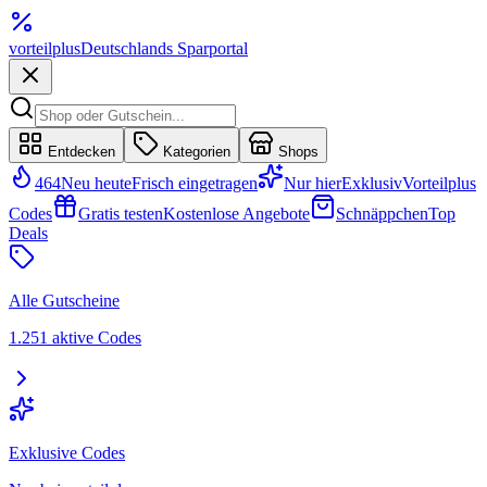
vorteil
plus
Deutschlands Sparportal
Entdecken
Kategorien
Shops
464
Neu heute
Frisch eingetragen
Nur hier
Exklusiv
Vorteilplus
Codes
Gratis testen
Kostenlose Angebote
Schnäppchen
Top
Deals
Alle Gutscheine
1.251 aktive Codes
Exklusive Codes