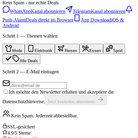
Kein Spam - nur echte Deals
WhatsApp
Kanal abonnieren
Telegram
Kanal abonnieren
Push-Alarm
Deals direkt im Browser
App Download
iOS &
Android
Schritt 1 — Themen wählen
Mode
Elektronik
Reisen
Essen
Sport
Alle Deals
Schritt 2 — E-Mail eintragen
Ich möchte den Newsletter erhalten und akzeptiere die
Datenschutzhinweise.
Jetzt kostenlos abonnieren
Kein Spam. Jederzeit abbestellbar.
SSL-gesichert
4.9/5 Sterne