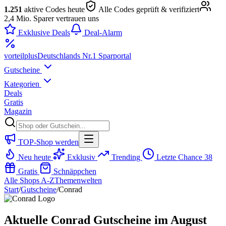
1.251
aktive Codes heute
Alle Codes geprüft & verifiziert
2,4 Mio. Sparer vertrauen uns
Exklusive Deals
Deal-Alarm
vorteil
plus
Deutschlands Nr.1 Sparportal
Gutscheine
Kategorien
Deals
Gratis
Magazin
TOP-Shop werden
Neu heute
Exklusiv
Trending
Letzte Chance
38
Gratis
Schnäppchen
Alle Shops A-Z
Themenwelten
Start
/
Gutscheine
/
Conrad
Aktuelle Conrad Gutscheine im August