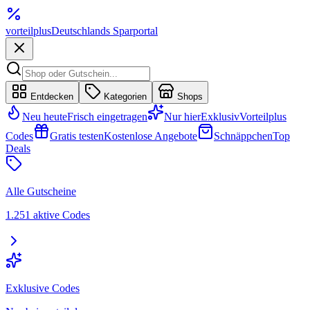
vorteil
plus
Deutschlands Sparportal
Entdecken
Kategorien
Shops
Neu heute
Frisch eingetragen
Nur hier
Exklusiv
Vorteilplus
Codes
Gratis testen
Kostenlose Angebote
Schnäppchen
Top
Deals
Alle Gutscheine
1.251 aktive Codes
Exklusive Codes