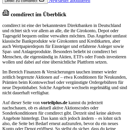
Newsletter abonnieren
Direkt zu comdirect
comdirect im Überblick
comdirect ist eine der bekanntesten Direktbanken in Deutschland
und richtet sich vor allem an alle, die ihr Girokonto, Depot oder
Tagesgeld bequem online verwalten möchten. Das Angebot umfasst
klassische Bankprodukte wie Girokonten und Kreditkarten, aber
auch Wertpapierdepots für Einsteiger und erfahrene Anleger sowie
Spar- und Anlageprodukte. Besonders beliebt ist comdirect bei
Menschen, die eigenständig in Aktien, ETFs oder Fonds investieren
wollen und dabei auf eine übersichtliche Plattform setzen.
Im Bereich Finanzen & Versicherungen tauchen immer wieder
zeitlich begrenzte Aktionen auf – etwa Konditionen für Neukunden,
Prämien beim Kontowechsel oder vergünstigte Ordergebühren für
neue Depotinhaber. Solche Angebote wechseln regelmäßig und sind
nicht dauerhaft verfügbar.
Auf dieser Seite von
vorteilplus.de
kannst du jederzeit
nachschauen, ob es aktuell aktive Aktionscodes oder
Sonderkonditionen für comdirect gibt. Derzeit sind keine aktiven
Angebote hinterlegt. Das kann sich jedoch ändern – es lohnt sich
also, die Seite bei Bedarf erneut aufzurufen, bevor du ein neues
Konto oder Depot eröffnest. So stellst du sicher, dass du keine