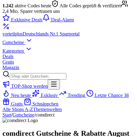
1.242
aktive Codes heute
Alle Codes geprüft & verifiziert
2,4 Mio. Sparer vertrauen uns
Exklusive Deals
Deal-Alarm
vorteil
plus
Deutschlands Nr.1 Sparportal
Gutscheine
Kategorien
Deals
Gratis
Magazin
TOP-Shop werden
Neu heute
Exklusiv
Trending
Letzte Chance
38
Gratis
Schnäppchen
Alle Shops A-Z
Themenwelten
Start
/
Gutscheine
/
comdirect
comdirect Gutscheine & Rabatte August