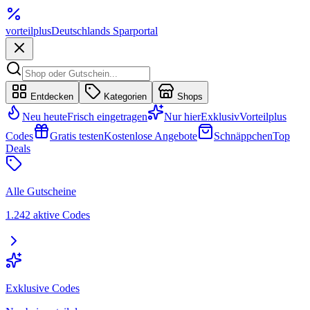
vorteil
plus
Deutschlands Sparportal
Entdecken
Kategorien
Shops
Neu heute
Frisch eingetragen
Nur hier
Exklusiv
Vorteilplus
Codes
Gratis testen
Kostenlose Angebote
Schnäppchen
Top
Deals
Alle Gutscheine
1.242 aktive Codes
Exklusive Codes