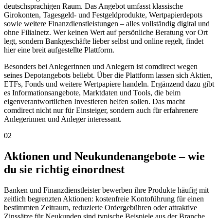
deutschsprachigen Raum. Das Angebot umfasst klassische
Girokonten, Tagesgeld- und Festgeldprodukte, Wertpapierdepots
sowie weitere Finanzdienstleistungen – alles vollständig digital und
ohne Filialnetz. Wer keinen Wert auf persönliche Beratung vor Ort
legt, sondern Bankgeschäfte lieber selbst und online regelt, findet
hier eine breit aufgestellte Plattform.
Besonders bei Anlegerinnen und Anlegern ist comdirect wegen
seines Depotangebots beliebt. Über die Plattform lassen sich Aktien,
ETFs, Fonds und weitere Wertpapiere handeln. Ergänzend dazu gibt
es Informationsangebote, Marktdaten und Tools, die beim
eigenverantwortlichen Investieren helfen sollen. Das macht
comdirect nicht nur für Einsteiger, sondern auch für erfahrenere
Anlegerinnen und Anleger interessant.
02
Aktionen und Neukundenangebote – wie
du sie richtig einordnest
Banken und Finanzdienstleister bewerben ihre Produkte häufig mit
zeitlich begrenzten Aktionen: kostenfreie Kontoführung für einen
bestimmten Zeitraum, reduzierte Ordergebühren oder attraktive
Zinssätze für Neukunden sind typische Beispiele aus der Branche.