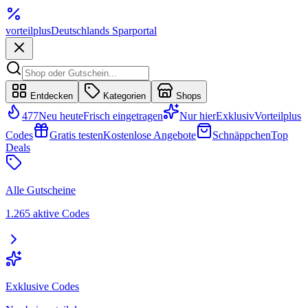
vorteil
plus
Deutschlands Sparportal
Entdecken
Kategorien
Shops
477
Neu heute
Frisch eingetragen
Nur hier
Exklusiv
Vorteilplus
Codes
Gratis testen
Kostenlose Angebote
Schnäppchen
Top
Deals
Alle Gutscheine
1.265 aktive Codes
Exklusive Codes