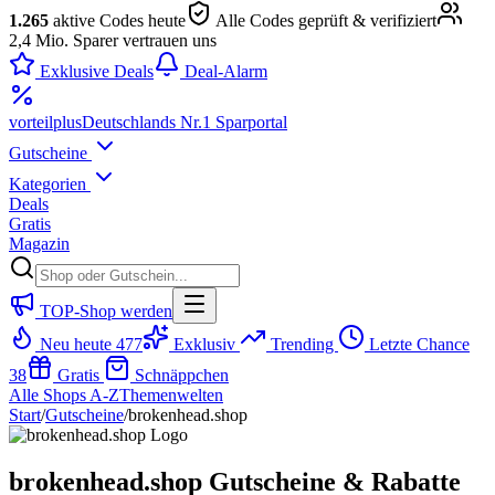
1.265
aktive Codes heute
Alle Codes geprüft & verifiziert
2,4 Mio. Sparer vertrauen uns
Exklusive Deals
Deal-Alarm
vorteil
plus
Deutschlands Nr.1 Sparportal
Gutscheine
Kategorien
Deals
Gratis
Magazin
TOP-Shop werden
Neu heute
477
Exklusiv
Trending
Letzte Chance
38
Gratis
Schnäppchen
Alle Shops A-Z
Themenwelten
Start
/
Gutscheine
/
brokenhead.shop
brokenhead.shop Gutscheine & Rabatte