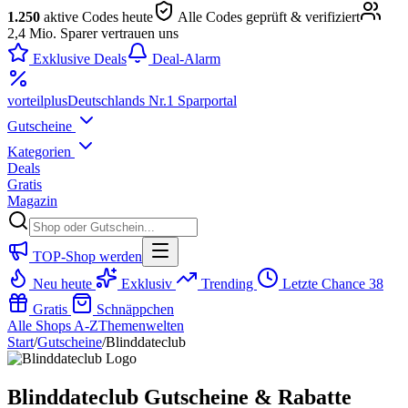
1.250
aktive Codes heute
Alle Codes geprüft & verifiziert
2,4 Mio. Sparer vertrauen uns
Exklusive Deals
Deal-Alarm
vorteil
plus
Deutschlands Nr.1 Sparportal
Gutscheine
Kategorien
Deals
Gratis
Magazin
TOP-Shop werden
Neu heute
Exklusiv
Trending
Letzte Chance
38
Gratis
Schnäppchen
Alle Shops A-Z
Themenwelten
Start
/
Gutscheine
/
Blinddateclub
Blinddateclub Gutscheine & Rabatte