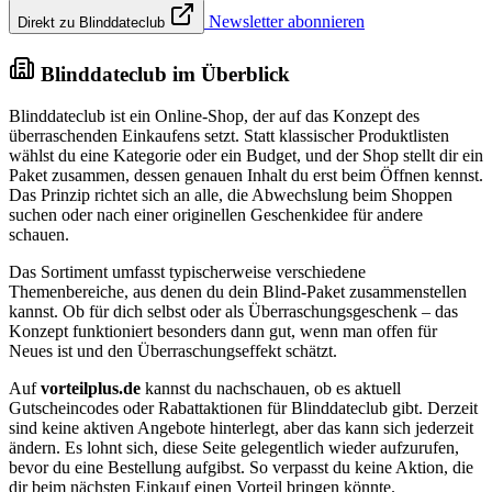
Newsletter abonnieren
Direkt zu Blinddateclub
Blinddateclub im Überblick
Blinddateclub ist ein Online-Shop, der auf das Konzept des
überraschenden Einkaufens setzt. Statt klassischer Produktlisten
wählst du eine Kategorie oder ein Budget, und der Shop stellt dir ein
Paket zusammen, dessen genauen Inhalt du erst beim Öffnen kennst.
Das Prinzip richtet sich an alle, die Abwechslung beim Shoppen
suchen oder nach einer originellen Geschenkidee für andere
schauen.
Das Sortiment umfasst typischerweise verschiedene
Themenbereiche, aus denen du dein Blind-Paket zusammenstellen
kannst. Ob für dich selbst oder als Überraschungsgeschenk – das
Konzept funktioniert besonders dann gut, wenn man offen für
Neues ist und den Überraschungseffekt schätzt.
Auf
vorteilplus.de
kannst du nachschauen, ob es aktuell
Gutscheincodes oder Rabattaktionen für Blinddateclub gibt. Derzeit
sind keine aktiven Angebote hinterlegt, aber das kann sich jederzeit
ändern. Es lohnt sich, diese Seite gelegentlich wieder aufzurufen,
bevor du eine Bestellung aufgibst. So verpasst du keine Aktion, die
dir beim nächsten Einkauf einen Vorteil bringen könnte.