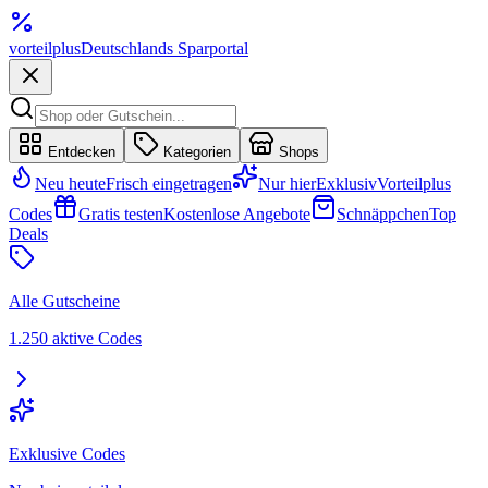
vorteil
plus
Deutschlands Sparportal
Entdecken
Kategorien
Shops
Neu heute
Frisch eingetragen
Nur hier
Exklusiv
Vorteilplus
Codes
Gratis testen
Kostenlose Angebote
Schnäppchen
Top
Deals
Alle Gutscheine
1.250 aktive Codes
Exklusive Codes